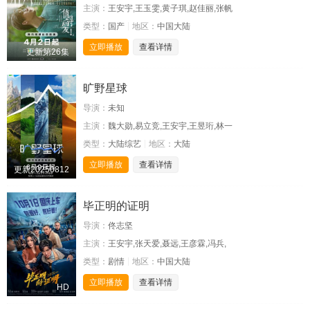
主演：
王安宇,王玉雯,黄子琪,赵佳丽,张帆
类型：
国产
地区：
中国大陆
立即播放
查看详情
更新第26集
旷野星球
导演：
未知
主演：
魏大勋,易立竞,王安宇,王昱珩,林一
类型：
大陆综艺
地区：
大陆
立即播放
查看详情
更新20250812
毕正明的证明
导演：
佟志坚
主演：
王安宇,张天爱,聂远,王彦霖,冯兵,
类型：
剧情
地区：
中国大陆
立即播放
查看详情
HD