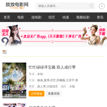
首页
电影
连续剧
综艺
动漫
视频短剧
资讯
忙忙碌碌寻宝藏·双人成行季
导演：
未知
主演：
杨迪,庞博,武艺,田曦薇,王安宇,黄
类型：
真人秀,大陆综艺
地区：
大陆
立即播放
查看详情
更新至20260808期