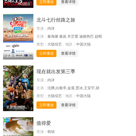
立即播放
查看详情
HD国语
北斗七行丝路之旅
导演：
内详
主演：
秦海璐 秦岚 辛芷蕾 迪丽热巴 赵昭
类型：
大陆综艺
地区：
中国大陆
立即播放
查看详情
更新至20260122期
现在就出发第三季
导演：
内详
主演：
沈腾,白敬亭,金晨,贾冰,王安宇,胡
类型：
大陆综艺
地区：
中国大陆
立即播放
查看详情
更新至20260201期
值得爱
导演：
韩琰