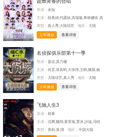
超燃青春的合唱
导演：
未知
主演：
段奥娟,代露娃,高瑞璇,希林娜依·高
类型：
真人秀,大陆综艺
地区：
大陆
立即播放
查看详情
更新至20260627期
名侦探俱乐部第十一季
导演：
晏吉,莫乃珊
主演：
何炅,张若昀,大张伟,王鸥,魏晨,杨
类型：
大陆综艺,真人秀
地区：
大陆
立即播放
查看详情
更新至20260513期
飞驰人生3
导演：
韩寒
主演：
沈腾,魏翔,黄景瑜,贾冰,沙溢,冯绍
类型：
喜剧,喜,情
地区：
中国大陆