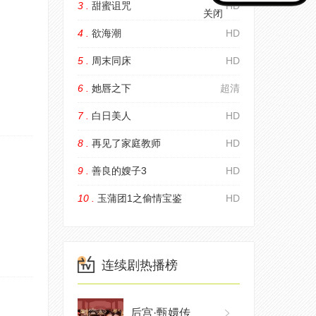
3 .
甜蜜诅咒
HD
关闭
4 .
欲海潮
HD
5 .
周末同床
HD
6 .
她唇之下
超清
7 .
白日美人
HD
8 .
再见了家庭教师
HD
9 .
善良的嫂子3
HD
10 .
玉蒲团1之偷情宝鉴
HD
连续剧热播榜
后宫·甄嬛传