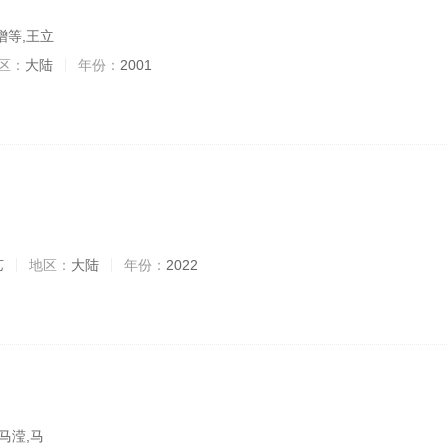
增等,王立
区：
大陆
年份：
2001
艺
地区：
大陆
年份：
2022
马滢,马