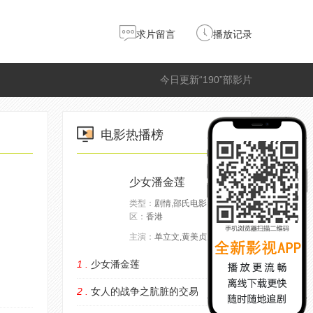
求片留言
播放记录
今日更新“190”部影片
电影热播榜
少女潘金莲
类型：
剧情,邵氏电影，
地
区：
香港
主演：
单立文,黄美贞,金仁
1 .
少女潘金莲
HD
2 .
女人的战争之肮脏的交易
HD