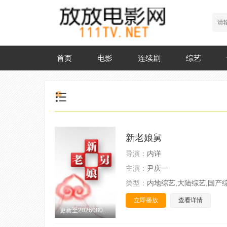
首页
电影
连续剧
综艺
新老娘舅
导演：
内详
主演：
尹庆一
类型：
内地综艺,大陆综艺,国产
立即播放
查看详情
更新至20260807期