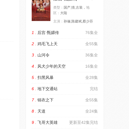
类型：
国产,情,古装，
地
区：
大陆
主演：
孙俪,陈建斌,蔡少芬
1 .
后宫·甄嬛传
76集全
2 .
鸡毛飞上天
全55集
3 .
山河令
36集全
4 .
风犬少年的天空
16集全
5 .
扫黑风暴
全28集
6 .
地下交通站
完结
7 .
锦衣之下
全55集
8 .
天道
全24集
9 .
飞哥大英雄
更新至42集完结