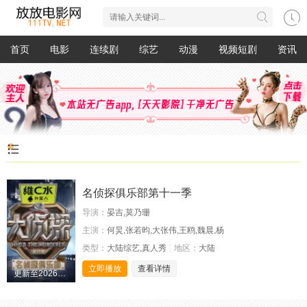
首页
电影
连续剧
综艺
动漫
视频短剧
资讯
名侦探俱乐部第十一季
导演：
晏吉,莫乃珊
主演：
何炅,张若昀,大张伟,王鸥,魏晨,杨
类型：
大陆综艺,真人秀
地区：
大陆
立即播放
查看详情
更新至20260513期