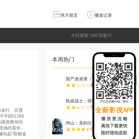
求片留言
播放记录
今日更新“185”部影片
本周热门
国产凌凌漆（粤语
4.0
铁血战士：猎物
5.0
香港发行，百度
BD1280
高级督察何尚
闲山：龙的出现
现场的嚣张，
9.0
健玩起“取赎金