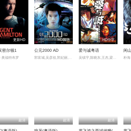
更新HD
HD国语
HD中字
汉密尔顿1
公元2000 AD
爱与诚粤语
闲
·奥福特布罗
郭富城,吴彦祖,郭妃丽,吴镇宇,连凯,吕良伟,蔡乐芝,许美珍,赖兴祥
吴镇宇,陈晓东,王杰,梁咏琪,吴佩慈,李灿森,林雅诗,陈耀明,李尚义
超清
超清
超清
(粤语版)
狼牙(粤语版)
黄飞鸿之西域雄狮(粤语版)