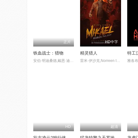
正片
HD中字
铁血战士：猎物
精灵猎人
特工
安伯·明迪桑德,戴恩·迪利格罗,斯蒂芬·马蒂亚斯,斯托米·基普,达寇塔·比弗
雷米·伊沙克,Norreen Iman,吕杨,Alicia Amin
雅各布
HD
超清
壮志凌云2独行侠
猛龙特警之天罗地网(粤语版)
龙虎门