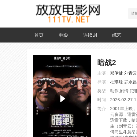
首页
电影
连续剧
综艺
暗战2
主演：
郑伊健
刘青云
导演：
杜琪峰
罗永昌
类型：
动作,剧情,犯
时间：
2026-02-27 1
简介：
2001年上映
云资源，迅雷
迅雷下载，暗战2
生（刘青云）
何尚生斗意昂