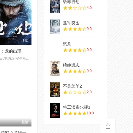
斩毒行动
4.0
孤军突围
9.0
HD
怒杀
9.0
山：龙的出现
朴海日,卞约汉,安圣基,孙贤周,金成圭,金成均,金香起,玉泽演,孔明,朴智焕
绝岭遗志
9.0
不是羔羊2
2.0
特工汉密尔顿3
10.0
超清
黄飞鸿92之龙行天下(粤语版)