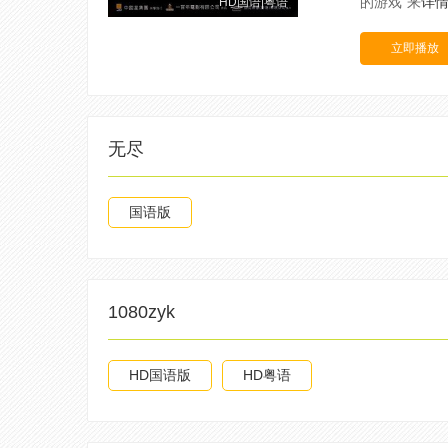
的游戏”来
详
HD国语|粤语
立即播放
无尽
国语版
1080zyk
HD国语版
HD粤语