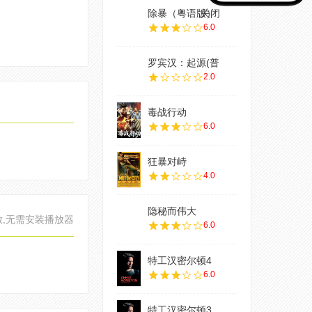
除暴（粤语版）
关闭
6.0
罗宾汉：起源(普
2.0
毒战行动
6.0
狂暴对峙
4.0
隐秘而伟大
放,无需安装播放器
6.0
特工汉密尔顿4
6.0
特工汉密尔顿3