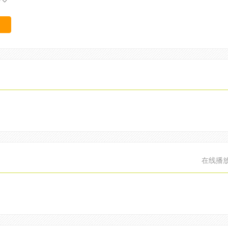
情
在线播