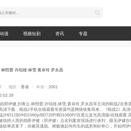
动漫
视频短剧
资讯
专题
林熙蕾
许绍雄
林雪
黄卓玲
罗永昌
罪
地区：
香港
年份：
2001
2:02:39
，由郑伊健,刘青云,林熙蕾,许绍雄,林雪,黄卓玲,罗永昌等主演的暗战2在
高清下载，暗战2手机在线观看等资源均是网络收集而来。《暗战2》高清中字
HD1280/HD1080p/BD720P/BD1080P//百度云蓝光高清版/在线观看.
被劫持人质的劫匪伊健（郑伊健）点名到案发现场进行谈判，眼见伊健在
扬欲将其拿下，但被其逃脱。挫败激起何尚生的战意和好奇心，开始同伊