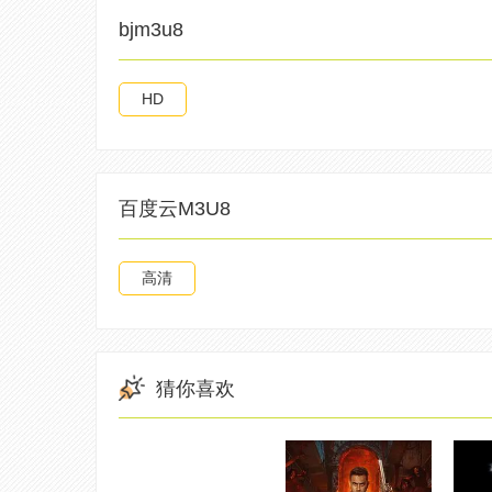
bjm3u8
HD
百度云M3U8
高清
猜你喜欢