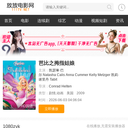
首页
电影
连续剧
综艺
动漫
视频短剧
资讯
芭比之拇指姑娘
主演：
凯瑟琳·巴
尔
Natasha
Calis
Anna
Cummer
Kelly
Metzger
凯莉·
谢里丹
Tabit
导演：
Conrad
Helten
类型：
剧情,动画
美国
2009
时间：
2026-06-03 04:06:04
HD国语
立即播放
1080zyk
在线播放,无需安装播放器