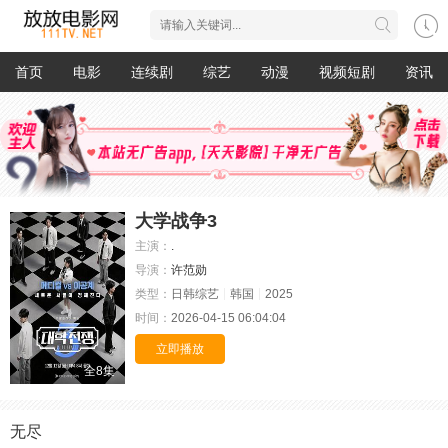
首页
电影
连续剧
综艺
动漫
视频短剧
资讯
大学战争3
主演：
.
导演：
许范勋
类型：
日韩综艺
韩国
2025
时间：
2026-04-15 06:04:04
立即播放
全8集
无尽