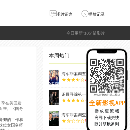
求片留言
播放记录
今日更新“185”部影片
本周热门
海军罪案调查处第
7.0
识骨寻踪第一季
9.0
第一季在美国发
而来。《国务
海军罪案调查处第
务卿的工作和
3.0
这位女国务卿