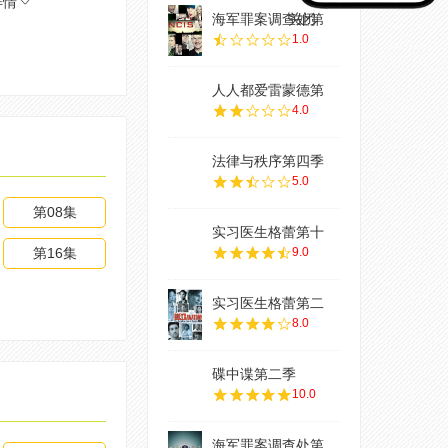
详情
海军罪案调查处第
关闭
1.0
人人都爱雷蒙德第
4.0
法律与秩序第四季
5.0
第08集
实习医生格蕾第十
第16集
9.0
实习医生格蕾第二
8.0
碟中谍第二季
10.0
海军罪案调查处第