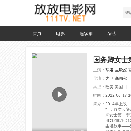
首页
电影
连续剧
综艺
国务卿女士
主演：
蒂娅·里欧妮
导演：
大卫·塞梅尔
类型：
欧美,美国
时间：
2022-06-17 1
简介：
2014年上映
行，百度云资
卿女士第一季
HD1280/HD
生活故事——