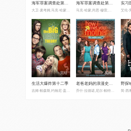
海军罪案调查处第四季
海军罪案调查处第十八季
大卫·麦考姆,马克·哈蒙,迈克尔·韦瑟利,宝蕾·佩雷特,萨莎·亚历山大,尚恩·穆雷
马克·哈蒙,尚恩·穆雷,艾米丽·威克沙姆,布莱恩·迪岑,维尔摩·瓦尔德拉玛,洛奇·卡罗尔,大卫·麦考姆,戴安娜·里曾诺弗,玛丽亚·贝罗
完结
完结
生活大爆炸第十二季
老爸老妈的浪漫史第七季
野探
吉姆·帕森斯,约翰尼·盖尔克奇,凯莉·库柯,西蒙·赫尔伯格
乔什·拉德诺,尼尔·帕特里克·哈里斯,杰森·席格尔,寇碧·史莫德斯
简·西