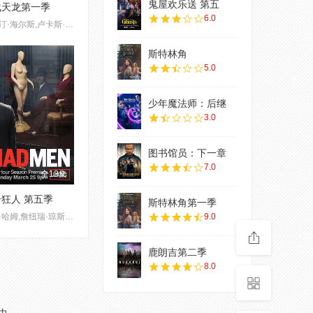
鬼屋欢乐送 第五
战天龙第一季
6.0
贾斯汀·海尔斯,卢卡斯·提尔,乔治·艾德斯,何家蓓,特里斯汀·梅斯,埃琳娜·迪兹恩,科里·斯科特·艾伦,比利·布莱尔,约戈·康斯坦丁,维尼·琼斯
斯特林角
5.0
少年魔法师：后继
3.0
图书馆员：下一章
7.0
全13集
狂人 第五季
斯特林角第一季
乔恩·哈姆,詹纽瑞·琼斯,伊丽莎白·莫斯,文森特·卡塞瑟,克里斯蒂娜·亨德里克斯,爱丽森·布里,阿丽克西斯·布莱德尔
9.0
鹿朗吉第二季
8.0