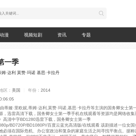
动漫
视频短剧
资讯
专题
第一季
蒂姆·达利
莫赞·玛诺
基思·卡拉丹
地区：
美国
年份：
2014
0:06:05
，由蒂娅·里欧妮,蒂姆·达利,莫赞·玛诺,基思·卡拉丹等主演的国务卿女士
源，迅雷高清下载，国务卿女士第一季手机在线观看等资源均是网络收集
》高清中字BD1280迅雷下载，国务卿女士第一季
1080p/BD720P/BD1080P//百度云蓝光高清版/在线观看.
该剧描述一位女国
她必须在国际危机、办公室政治和复杂的家庭生活之间寻找平衡点。据称