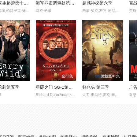
实习医生格蕾第十一季
海军罪案调查处第十六季
超感神探第六季
百
艾伦·旁派,帕特里克·德姆西,贾斯汀·钱伯斯,钱德拉·威尔森
马克·哈蒙
西蒙·贝克,罗宾·汤尼,蒂姆·康,欧文·约曼
全6集
全22集
更新至01集
哈莉第五季
星际之门 SG-1第四季
好兆头 第三季
广告
摩
Richard Dean Anderson,Amanda Tapping
大卫·田纳特,麦克·辛,杜恩·麦基琴,格洛里亚·奥比安约,保罗·查希迪,奎琳·塞普尔维达,比拉尔·哈斯纳,多娜·普雷斯顿,波佩·李·弗里尔,卡勒姆·科茨,西恩·帕特维,特蕾西·怀尔斯,德里克·雅各比,利兹·凯尔,安德鲁·奥尼尔