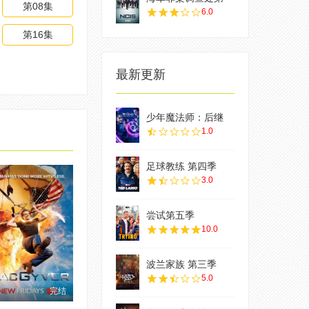
第08集
6.0
第16集
最新更新
少年魔法师：后继
1.0
足球教练 第四季
3.0
尝试第五季
10.0
波兰家族 第三季
5.0
完结