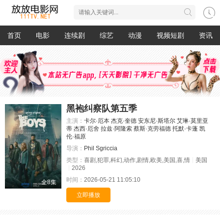
首页
电影
连续剧
综艺
动漫
视频短剧
资讯
黑袍纠察队第五季
主演：
卡尔·厄本
杰克·奎德
安东尼·斯塔尔
艾琳·莫里亚
蒂
杰西·厄舍
拉兹·阿隆索
蔡斯·克劳福德
托默·卡蓬
凯
伦·福原
导演：
Phil Sgriccia
类型：
喜剧,犯罪,科幻,动作,剧情,欧美,美国,喜,情
美国
2026
时间：
2026-05-21 11:05:10
全8集
立即播放