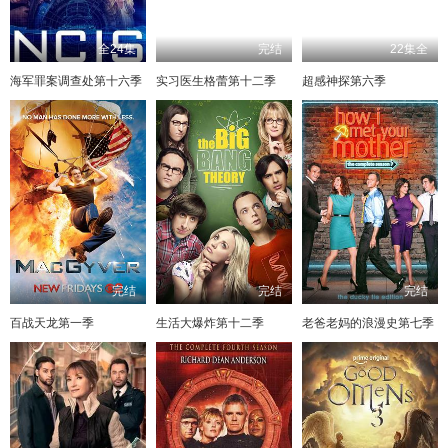
全24集
完结
22集全
海军罪案调查处第十六季
实习医生格蕾第十二季
超感神探第六季
完结
完结
完结
百战天龙第一季
生活大爆炸第十二季
老爸老妈的浪漫史第七季