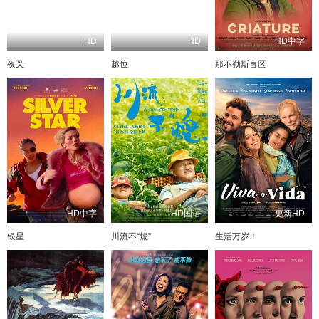
HD
HD
HD中字
夜叉
越位
那不勒斯盲区
HD中字
HD国语
更新HD
银星
川流不“熄”
生活万岁！