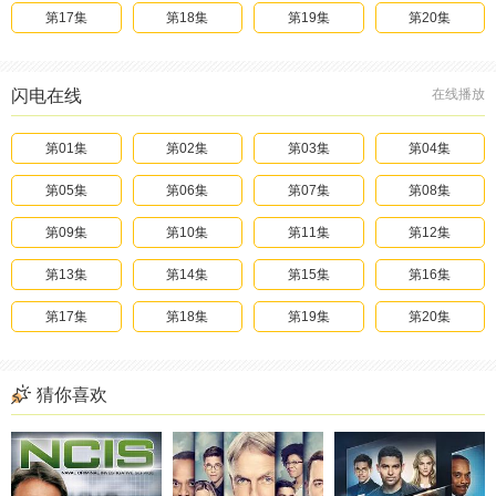
第17集
第18集
第19集
第20集
闪电在线
在线播放
第01集
第02集
第03集
第04集
第05集
第06集
第07集
第08集
第09集
第10集
第11集
第12集
第13集
第14集
第15集
第16集
第17集
第18集
第19集
第20集
猜你喜欢