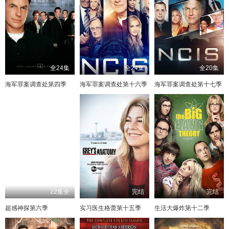
全24集
全24集
全20集
海军罪案调查处第四季
海军罪案调查处第十六季
海军罪案调查处第十七季
22集全
完结
完结
超感神探第六季
实习医生格蕾第十五季
生活大爆炸第十二季