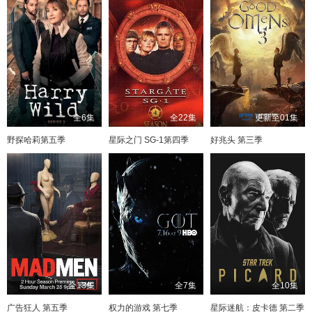
全6集
全22集
更新至01集
野探哈莉第五季
星际之门 SG-1第四季
好兆头 第三季
全13集
全7集
全10集
广告狂人 第五季
权力的游戏 第七季
星际迷航：皮卡德 第二季