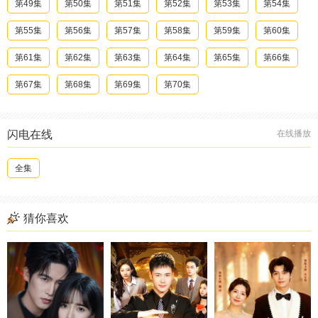
第49集
第50集
第51集
第52集
第53集
第54集
第55集
第56集
第57集
第58集
第59集
第60集
第61集
第62集
第63集
第64集
第65集
第66集
第67集
第68集
第69集
第70集
闪电在线
在线播放
全集
猜你喜欢