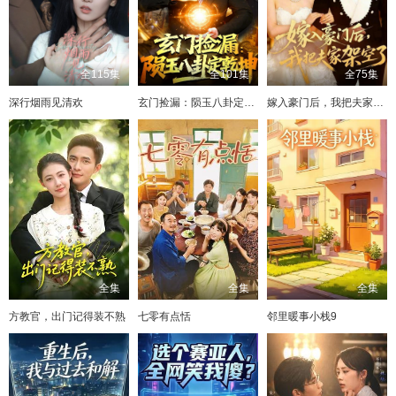
全115集
全101集
全75集
深行烟雨见清欢
玄门捡漏：陨玉八卦定乾坤
嫁入豪门后，我把夫家架空了
全集
全集
全集
方教官，出门记得装不熟
七零有点恬
邻里暖事小栈9