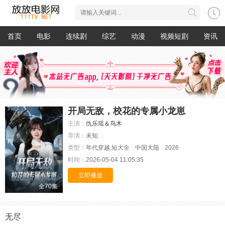
首页
电影
连续剧
综艺
动漫
视频短剧
资讯
开局无敌，校花的专属小龙崽
主演：
仇乐瑶＆鸟木
导演：
未知
类型：
年代穿越,短大全
中国大陆
2026
时间：
2026-05-04 11:05:35
立即播放
全70集
无尽