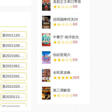
喜剧之王单口季第
3.0
说唱巅峰对决20
3.0
第20211209期
中餐厅·南洋拾光
3.0
第20211007期
你好星期六
第20210812期
5.0
第20210610期
全民星攻略
第20210415期
10.0
第20210204期
第三调解室
3.0
第20201119期
第20200903期