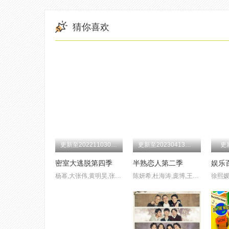
第20200827期
第20200820期
第20200813期
猜你喜欢
第20200702期
第20200625期
第20200618期
第20200507期
第20200430期
第20200423期
第20200312期
第20200305期
第20200227期
第20200102期
第20200521期
第20200109期
更新至202211030713体验版期
更新至20230413加更版期
更
密室大逃脱第四季
半熟恋人第二季
娱乐百
杨幂,大张伟,黄明昊,张国伟,陈伟霆,彭昱畅
陈妍希,杜海涛,庞博,王子文,熊浩,张纯烨,张雨绮