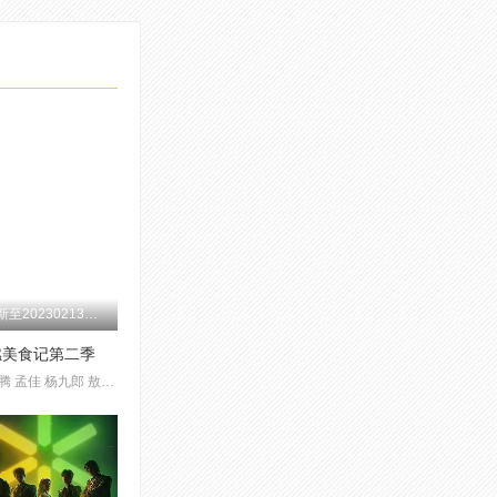
第20200709期
第20200514期
第20200319期
第20200109期
更新至20230213加更版期
燃美食记第二季
萧敬腾 孟佳 杨九郎 敖子逸