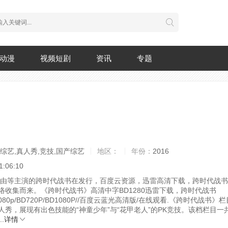
动漫
视频短剧
资讯
专题
综艺,真人秀,竞技,国产综艺
地区：
年份：
2016
1:06:10
映，由等主演的跨时代战书在发行，百度云资源，迅雷高清下载，跨时代战
络收集而来。《跨时代战书》高清中字BD1280迅雷下载，跨时代战书
1080p/BD720P/BD1080P//百度云蓝光高清版/在线观看.
《跨时代战书》栏
人秀，展现有出色技能的“神童少年”与“花甲老人”的PK竞技。该档栏目一
.
详情