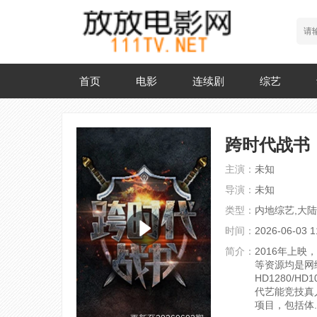
首页
电影
连续剧
综艺
跨时代战书
主演：
未知
导演：
未知
类型：
内地综艺,大陆
时间：
2026-06-03 1
简介：
2016年上
等资源均是网
HD1280/HD
代艺能竞技真
项目，包括体..