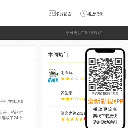
求片留言
播放记录
今日更新“190”部影片
本周热门
闹着玩
5.0
养生堂
5.0
书手机在线观看
目是一档跨时
健康之路2021
共选取了24个
10.0