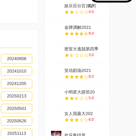
娱乐百分百202
关闭
4.0
金牌调解2021
9.0
密室大逃脱第四季
3.0
20240808
笑动剧场2021
20241010
8.0
20241205
小明星大跟班20
20250213
5.0
20250501
女人我最大202
6.0
20250626
20251113
欢乐集结号