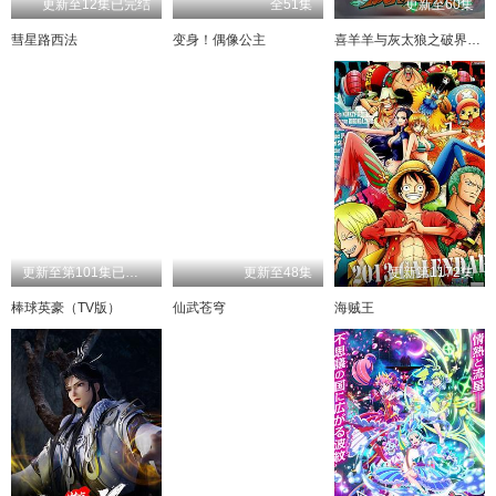
更新至12集已完结
全51集
更新至60集
彗星路西法
变身！偶像公主
喜羊羊与灰太狼之破界山海诀
更新至第101集已完结
更新至48集
更新第1172集
棒球英豪（TV版）
仙武苍穹
海贼王