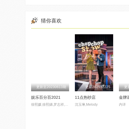
20260522
猜你喜欢
更新至20230613期
更新202512225
更
娱乐百分百2021
11点热吵店
金牌调
徐熙媛,徐熙娣,罗志祥,黄鸿升,简恺乐,敖犬,廖威廉
沈玉琳,Melody
内详