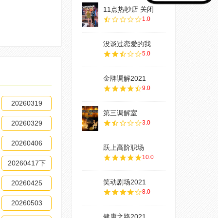
11点热吵店
关闭
1.0
没谈过恋爱的我
5.0
金牌调解2021
9.0
20260319
第三调解室
20260329
3.0
20260406
跃上高阶职场
10.0
20260417下
笑动剧场2021
20260425
8.0
20260503
健康之路2021