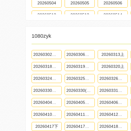
20260504
20260505
20260506
20260512
20260513
20260514
20260520
20260521
20260522
1080zyk
20260302魔力歌先生
20260306先导片
20260313上
20260318成长记录
20260319超前彩蛋
20260320上
20260324小日记第2期
20260325成长记录
20260326超前彩蛋
20260330桃花坞Reaction
20260330(魔先堡第3期)
20260331小日记
20260404怼脸拍
20260405超会变
20260406魔先堡
20260410唱享版
20260411怼脸拍
20260412超会变
20260417下
20260417唱享版
20260418怼脸拍