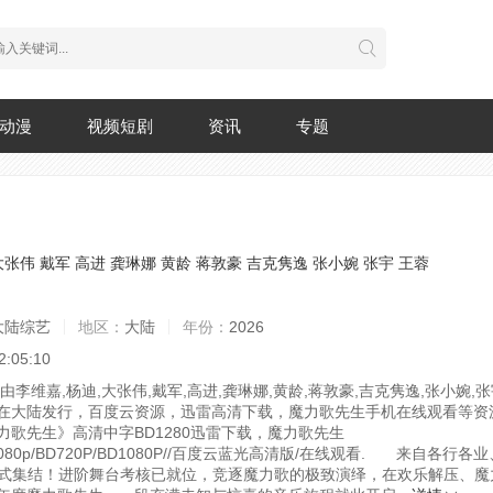
动漫
视频短剧
资讯
专题
大张伟
戴军
高进
龚琳娜
黄龄
蒋敦豪
吉克隽逸
张小婉
张宇
王蓉
大陆综艺
地区：
大陆
年份：
2026
2:05:10
，由李维嘉,杨迪,大张伟,戴军,高进,龚琳娜,黄龄,蒋敦豪,吉克隽逸,张小婉,
在大陆发行，百度云资源，迅雷高清下载，魔力歌先生手机在线观看等资
力歌先生》高清中字BD1280迅雷下载，魔力歌先生
1080p/BD720P/BD1080P//百度云蓝光高清版/在线观看.
来自各行各业、
r正式集结！进阶舞台考核已就位，竞逐魔力歌的极致演绎，在欢乐解压、