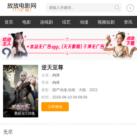
首页
电影
连续剧
综艺
动漫
视频短剧
资讯
逆天至尊
主演：
内详
导演：
内详
类型：
国产动漫,动画
大陆
2021
时间：
2026-08-10 04:08:06
立即播放
更新至539集
无尽