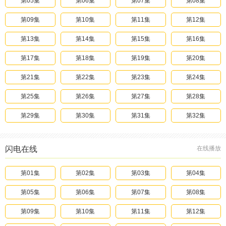
第45集
第05集
第46集
第06集
第47集
第07集
第48集
第08集
第49集
第09集
第50集
第10集
第51集
第11集
第52集
第12集
第53集
第13集
第54集
第14集
第55集
第15集
第56集
第16集
第57集
第17集
第58集
第18集
第59集
第19集
第60集
第20集
第61集
第21集
第62集
第22集
第63集
第23集
第64集
第24集
第65集
第25集
第66集
第26集
第67集
第27集
第68集
第28集
第69集
第29集
第70集
第30集
第71集
第31集
第72集
第32集
第73集
第33集
第74集
第34集
第75集
第35集
第76集
第36集
闪电在线
在线播放
第77集
第37集
第78集
第38集
第79集
第39集
第80集
第40集
第81集
第41集
第01集
第82集
第42集
第02集
第83集
第43集
第03集
第84集
第44集
第04集
第85集
第45集
第05集
第86集
第46集
第06集
第87集
第47集
第07集
第88集
第48集
第08集
第89集
第49集
第09集
第90集
第50集
第10集
第91集
第51集
第11集
第92集
第52集
第12集