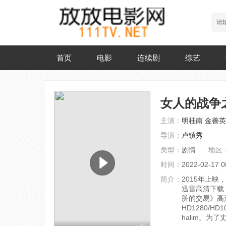
首页
电影
连续剧
综艺
女人的战争
主演：
明桂南
金善英
导演：
卢镇秀
类型：
剧情
地区
时间：
2022-02-17 0
简介：
2015年上
迅雷高清下载
脏的交易》高
HD1280/HD
halim。为了