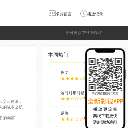
求片留言
播放记录
今日更新“271”部影片
本周热门
夜叉
8.0
这时对那时错
4.0
百度云资源，
人的战争之肮
越位
名的画家
5.0