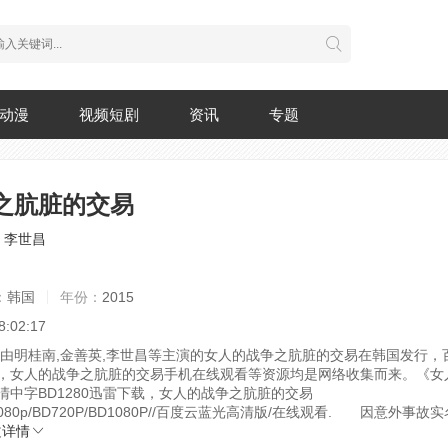
动漫
视频短剧
资讯
专题
之肮脏的交易
李世昌
：
韩国
年份：
2015
8:02:17
映，由明桂南,金善英,李世昌等主演的女人的战争之肮脏的交易在韩国发行，
，女人的战争之肮脏的交易手机在线观看等资源均是网络收集而来。《女
清中字BD1280迅雷下载，女人的战争之肮脏的交易
1080p/BD720P/BD1080P//百度云蓝光高清版/在线观看.
因意外事故实
丈
详情