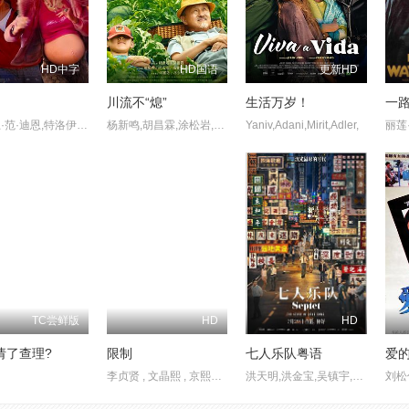
HD中字
HD国语
更新HD
川流不“熄”
生活万岁！
一
格瑞思·范·迪恩,特洛伊·丽-安妮·约翰逊,乔纳斯·戴维斯,叶卡捷琳娜·贝克,Tamara Fruits,Getchie Argetsinger,Joey Giambattista,Josh Silverman,Amy Tribbey,诺亚·费舍尔,Odley Jean,Jarvis Tomdio,Albert M. Chan,Brian Coll,戴夫·费里尔,Donnie Francis,Sandy Hadley,Lisa Hodsoll,柯克·凯利,Charlie Mac
杨新鸣,胡昌霖,涂松岩,代乐乐,杨童舒,巩峥,何赛飞,林永健,毕克辰
Yaniv,Adani,Mirit,Adler,
TC尝鲜版
HD
HD
请了查理?
限制
七人乐队粤语
爱
李贞贤 , 文晶熙 , 京熙妍 , 朴明勋 , 崔德门 , 朴庆惠
洪天明,洪金宝,吴镇宇,马菀迎,余香凝,吴澋滔,元华,林恺铃,伍咏诗,胡子彤