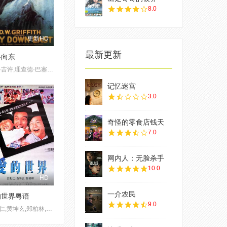
8.0
更新HD
最新更新
路向东
丽莲·吉许,理查德·巴塞尔梅斯,Mrs. David Landau,洛威·舍曼,布尔·麦因托什,Josephine Bernard,Mrs. Morgan Belmont,Patricia Fruen,弗洛伦斯·肖特,凯特·布鲁斯,Vivia Ogden,波特·斯特朗,George Neville,Edgar Nelson,Mary Hay,克莱顿·黑尔,埃米莉·菲茨罗伊,卡罗尔·戴姆斯特,保罗·波尔卡西,Athole Shearer,瑙玛·希拉
记忆迷宫
3.0
奇怪的零食店钱天
7.0
网内人：无脸杀手
10.0
HD
一介农民
的世界粤语
9.0
刘松仁,黄坤玄,郑柏林,刘兆铭,