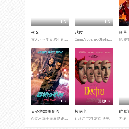
HD
HD
夜叉
越位
银星
古天乐,柯受良,陈小春,叶佩雯,宣萱,谢天华,吴志雄,林子善,黎耀祥
Sima,Mobarak-Shahi,Shayesteh,Irani,Ayda,Sadeqi
HD
更新HD
春娇救志明粤语
埃丽卡
谁邀
余文乐,杨千嬅,蒋梦婕,曾国祥,秦沛,邵音音,王晓晨,司徒慧焯,谷德昭,谷祖琳,陈逸宁,闫汶渲,林兆霞,李程彬,欧铠淳,林海峰,森美,吴岱融,陈意岚,邹凯光,周俊伟,陈静,麦芷谊,郭奕芯,李拾壹,关逸基,廖子妤,袁澧林,田启文,连诗雅,黄文慧,彭浩翔
达瑞尔·韦恩,杰克·法辛,阿比盖尔·F·考恩,玛丽亚·巴卡洛娃
内详