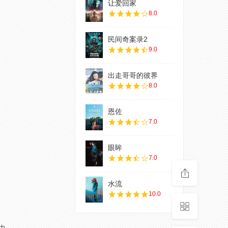
让爱回家
8.0
民间奇案录2
9.0
出走哥哥的彼界
8.0
恩佐
7.0
眼眸
7.0
水流
10.0