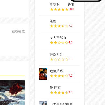
奥赛罗
关闭
10.0
茶馆
7.0
在线播放
女人三部曲
4.0
奸臣간신
1.0
危险关系
7.0
爱·回家
9.0
出走哥哥的彼界