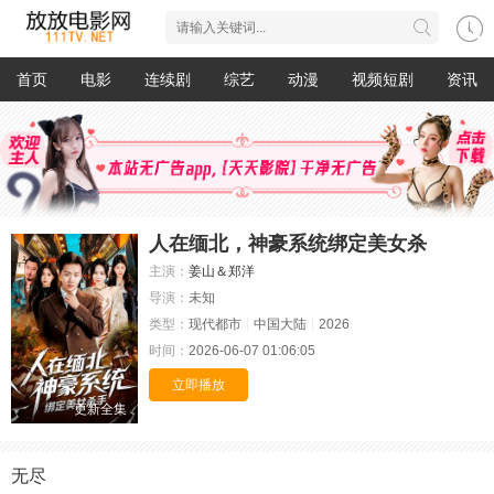
首页
电影
连续剧
综艺
动漫
视频短剧
资讯
人在缅北，神豪系统绑定美女杀
主演：
姜山＆郑洋
导演：
未知
类型：
现代都市
中国大陆
2026
时间：
2026-06-07 01:06:05
立即播放
更新全集
无尽