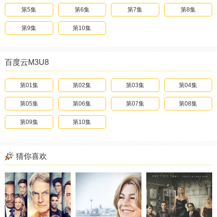
第5集
第6集
第7集
第8集
第9集
第10集
百度云M3U8
第01集
第02集
第03集
第04集
第05集
第06集
第07集
第08集
第09集
第10集
猜你喜欢