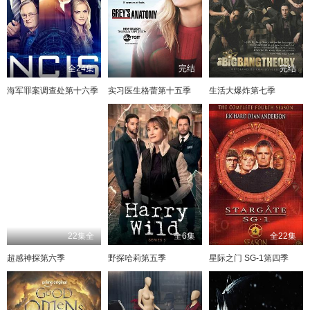
全24集
完结
完结
海军罪案调查处第十六季
实习医生格蕾第十五季
生活大爆炸第七季
22集全
全6集
全22集
超感神探第六季
野探哈莉第五季
星际之门 SG-1第四季