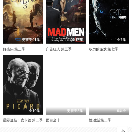
更新至01集
全13集
全7集
好兆头 第三季
广告狂人 第五季
权力的游戏 第七季
全10集
更新至8集
6集全
星际迷航：皮卡德 第二季
面目全非
性.生活第二季