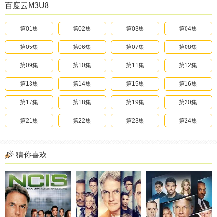
百度云M3U8
第01集
第02集
第03集
第04集
第05集
第06集
第07集
第08集
第09集
第10集
第11集
第12集
第13集
第14集
第15集
第16集
第17集
第18集
第19集
第20集
第21集
第22集
第23集
第24集
猜你喜欢