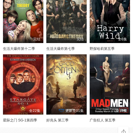
完结
完结
全6集
生活大爆炸第十二季
生活大爆炸第七季
野探哈莉第五季
全22集
更新至01集
全13集
星际之门 SG-1第四季
好兆头 第三季
广告狂人 第五季