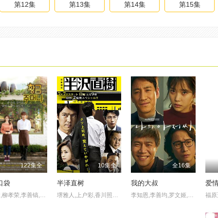
第12集
第13集
第14集
第15集
122集全
10集全
全16集
口袋
半泽直树
我的大叔
爱
真理翰,柳孝荣,李善镐,安内相,吴英实
堺雅人,上户彩,香川照之,及川光博
李知恩,李善均,罗文姬,高斗心