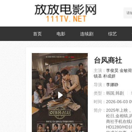
首页
电影
连续剧
综艺
台风商社
主演：
李俊昊
金敏荷
镇圣
朴成妍
导演：
李娜静
类型：
韩国,韩剧
时间：
2026-06-03 0
简介：
2025年上映
松日,金相镐
商社手机在线
HD1280/HD