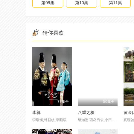
第09集
第10集
第11集
猜你喜欢
77集全
50集全
李算
八重之樱
黄金
李瑞镇,韩智敏,李顺载
绫濑遥,西岛秀俊,小田切让,长谷川博己,风吹淳,松重丰,长谷川京子,玉山铁二,贯地谷诗穗梨,市川实日子,刚力彩芽,谷村美月,水原希子,中村苍,绫野刚,黑木明纱,小泉孝太郎,中村狮童,古川雄辉,胜地凉,斋藤工,池内博之,北村有起哉,冈田义德,六平直政,德重聪,及川光博