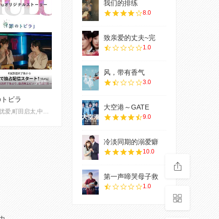
我们的排练
8.0
致亲爱的丈夫~完
1.0
风，带有香气
完结
3.0
のトビラ
大空港～GATE
新川优爱,町田启太,中村由利佳,神尾枫珠,阿部亮平,长井短,智顺,小池彻平
9.0
冷淡同期的溺爱癖
10.0
第一声啼哭母子救
1.0