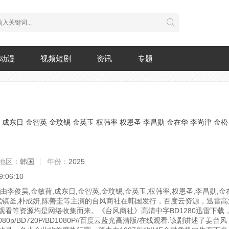
动漫
视频短剧
资讯
专题
成东日
金智英
金玟锡
金英玉
权韩率
权恩圣
李昌勋
金在华
李尚津
金松
地区：
韩国
年份：
2025
9:06:10
，由李俊昊,金敏荷,成东日,金智英,金玟锡,金英玉,权韩率,权恩圣,李昌勋,金
,武镇圣,朴成妍,陈善圭等主演的台风商社在韩国发行，百度云资源，迅雷
观看等资源均是网络收集而来。《台风商社》高清中字BD1280迅雷下载
1080p/BD720P/BD1080P//百度云蓝光高清版/在线观看.
该剧讲述了姜台风