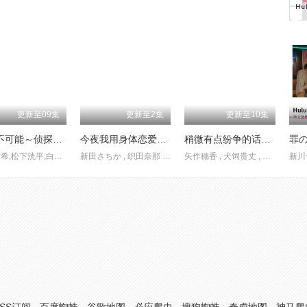
更新至09集
更新至2集
更新至10集
绝对不可能～侦探・上水流涼子的解析～
今夜我用身体恋爱第二季
稍微有点纷争的话我很乐意
罪
天海祐希,松下洸平,白石圣,中川大辅,丸山智己
新田さちか , 织田奈那 , 岩上隼也 , 山下航平 , 鈴木志遠 , 林田岬優 , 植村颯太 , 秋谷百音 , 春本ヒロ , 猪塚健太
矢作穗香 , 犬饲贵丈 , 北野日奈子 , 鸣海唯 , 大谷麻衣 , 山崎银之丞 , 大仓空人