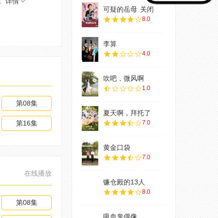
。
详情
可疑的岳母
关闭
8.0
李算
4.0
吹吧，微风啊
1.0
第08集
夏天啊，拜托了
第16集
7.0
黄金口袋
7.0
在线播放
镰仓殿的13人
8.0
第08集
吸血鬼偶像