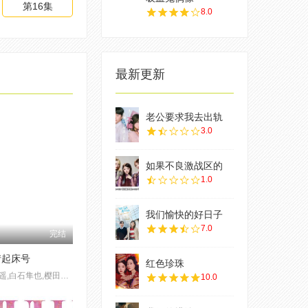
第16集
8.0
最新更新
老公要求我去出轨
3.0
如果不良激战区的
1.0
我们愉快的好日子
7.0
完结
情起床号
红色珍珠
福原遥,白石隼也,樱田通,荒井萌,伊藤健太郎,永嶋柊吾,長澤航也,田中日奈子,长谷川朝晴,藤田朋子,森绘梨佳
10.0