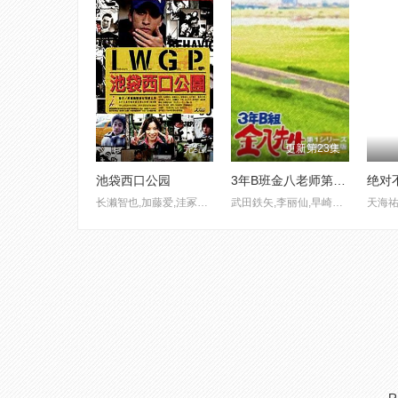
完结
更新第23集
池袋西口公园
3年B班金八老师第四季
长濑智也,加藤爱,洼冢洋介,山下智久,渡边谦,佐藤隆太,妻夫木聪,高桥一生
武田鉄矢,李丽仙,早崎文司