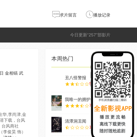
求片留言
播放记录
今日更新“257”部影片
本周热门
日
金相镐
武
丑八怪警报
5.0
我唯一的拥护者
7.0
在华,李尚津,金
高清下载，台风
清潭洞丑闻
，台风商社
1.0
（李俊昊 饰）