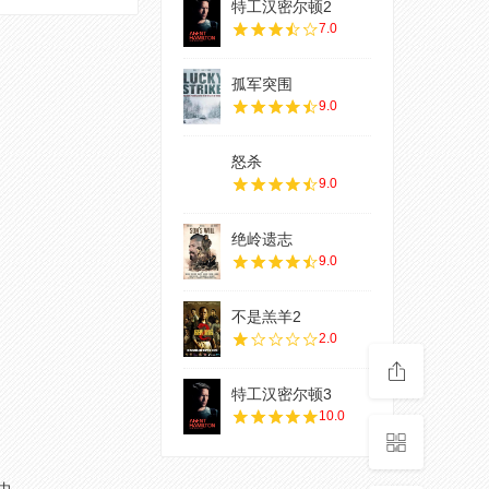
特工汉密尔顿2
7.0
孤军突围
9.0
怒杀
9.0
绝岭遗志
9.0
不是羔羊2
2.0
特工汉密尔顿3
10.0