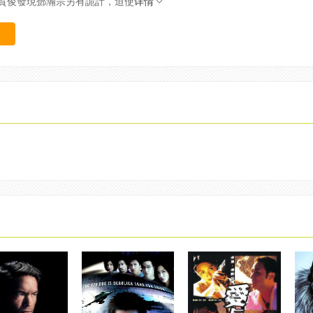
賀俊發現鄧瀚宗另有詭計，迫使
详情