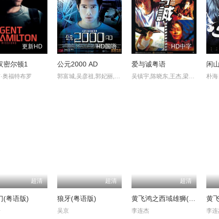
更新HD
HD国语
HD中字
汉密尔顿1
公元2000 AD
爱与诚粤语
闲
·奥福特布罗
郭富城,吴彦祖,郭妃丽,吴镇宇,连凯,吕良伟,蔡乐芝,许美珍,赖兴祥
吴镇宇,陈晓东,王杰,梁咏琪,吴佩慈,李灿森,林雅诗,陈耀明,李尚义
超清
超清
超清
(粤语版)
狼牙(粤语版)
黄飞鸿之西域雄狮(粤语版)
丹
吴京
李连杰
李连