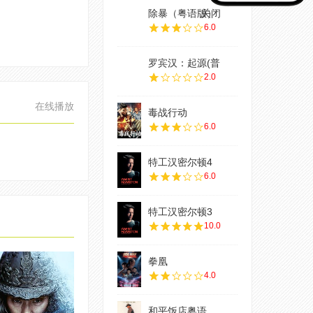
除暴（粤语版）
关闭
6.0
罗宾汉：起源(普
2.0
在线播放
毒战行动
6.0
特工汉密尔顿4
6.0
特工汉密尔顿3
10.0
拳凰
4.0
和平饭店粤语