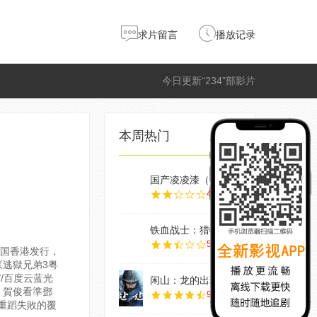
求片留言
播放记录
今日更新“234”部影片
本周热门
国产凌凌漆（粤语
4.0
铁血战士：猎物
5.0
中国香港发行，
逃獄兄弟3粤
P//百度云蓝光
闲山：龙的出现
。賀俊看準鄧
9.0
重蹈失敗的覆