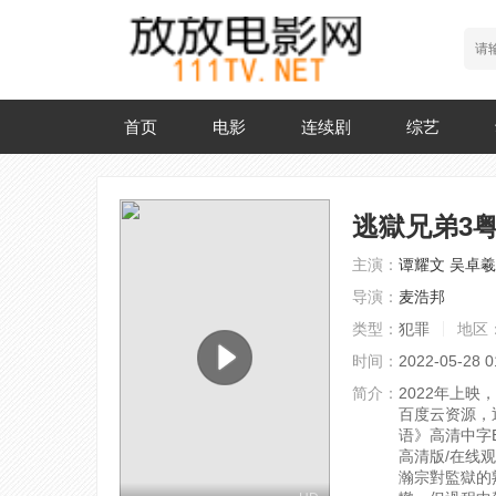
首页
电影
连续剧
综艺
逃獄兄弟3
主演：
谭耀文
吴卓羲
导演：
麦浩邦
类型：
犯罪
地区
时间：
2022-05-28 0
简介：
2022年上映
百度云资源，
语》高清中字BD
高清版/在线观
瀚宗對監獄的