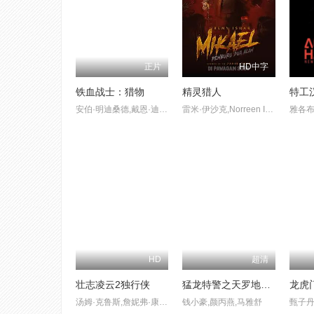
正片
HD中字
铁血战士：猎物
精灵猎人
特工
安伯·明迪桑德,戴恩·迪利格罗,斯蒂芬·马蒂亚斯,斯托米·基普,达寇塔·比弗
雷米·伊沙克,Norreen Iman,吕杨,Alicia Amin
雅各布
HD
超清
壮志凌云2独行侠
猛龙特警之天罗地网(粤语版)
龙虎门
汤姆·克鲁斯,詹妮弗·康纳利,迈尔斯·特勒,乔恩·哈姆,方·基默,莫妮卡.巴巴罗,珍·路易莎·凯利,曼尼·贾希尼托
钱小豪,颜丙燕,马雅舒
甄子