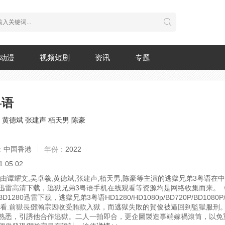
动漫
视频短剧
资讯
专题
粤语
黄德斌
张建声
栢天男
陈豪
：
中国香港
年份：
2022
1:05:02
，由谭耀文,吴卓羲,黄德斌,张建声,栢天男,陈豪等主演的逃獄兄弟3粤语在
迅雷高清下载，逃獄兄弟3粤语手机在线观看等资源均是网络收集而来。《
1280迅雷下载，逃獄兄弟3粤语HD1280/HD1080p/BD720P/BD1080
看.
前獄長鄧瀚宗因收受賄款入獄，而逃獄失敗的賀俊被逼回到監獄服刑
熟悉，引誘他合作逃獄。二人一拍即合，更企圖製造事端嫁禍滾筒，以免