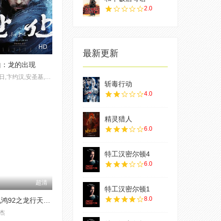
2.0
HD
最新更新
山：龙的出现
朴海日,卞约汉,安圣基,孙贤周,金成圭,金成均,金香起,玉泽演,孔明,朴智焕
斩毒行动
4.0
精灵猎人
6.0
特工汉密尔顿4
6.0
超清
特工汉密尔顿1
8.0
黄飞鸿92之龙行天下(粤语版)
杰