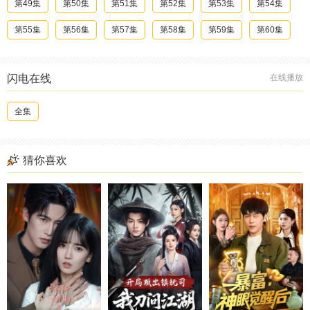
第49集
第50集
第51集
第52集
第53集
第54集
第55集
第56集
第57集
第58集
第59集
第60集
闪电在线
在线播放
全集
猜你喜欢