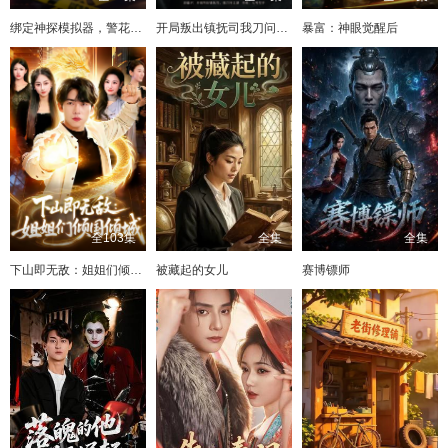
绑定神探模拟器，警花搭档赖上我
开局叛出镇抚司我刀问江湖
暴富：神眼觉醒后
全103集
全集
全集
下山即无敌：姐姐们倾国倾城
被藏起的女儿
赛博镖师