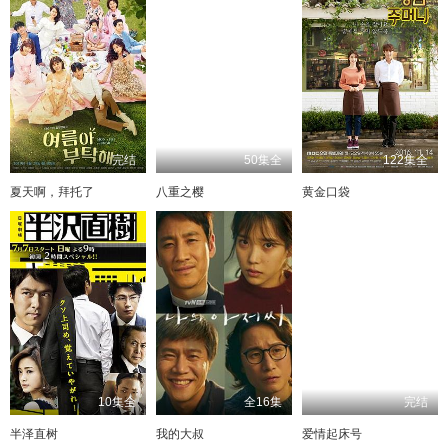
第101集
第102集
第103集
第104集
第45集
第46集
第47集
第48集
第105集
第106集
第107集
第108集
第49集
第50集
第51集
第52集
第109集
第110集
第111集
第112集
第53集
第54集
第55集
第56集
第113集
第114集
第115集
第116集
第57集
第58集
第59集
第60集
完结
50集全
122集全
第117集
第118集
第119集
第120集
第61集
第62集
第63集
第64集
夏天啊，拜托了
八重之樱
黄金口袋
第121集
第122集
第123集
第65集
第66集
第67集
第68集
第69集
第70集
第71集
第72集
第73集
第74集
第75集
第76集
第77集
第78集
第79集
第80集
第81集
第82集
第83集
第84集
第85集
第86集
第87集
第88集
10集全
全16集
完结
半泽直树
我的大叔
爱情起床号
第89集
第90集
第91集
第92集