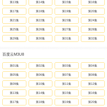
第13集
第14集
第15集
第16集
第17集
第18集
第19集
第20集
第21集
第22集
第23集
第24集
第25集
第26集
第27集
第28集
第29集
第30集
第31集
第32集
第33集
第34集
第35集
第36集
百度云M3U8
第37集
第38集
第39集
第40集
第41集
第01集
第42集
第02集
第43集
第03集
第44集
第04集
第45集
第05集
第46集
第06集
第47集
第07集
第08集
第09集
第10集
第11集
第12集
第13集
第14集
第15集
第16集
第17集
第18集
第19集
第20集