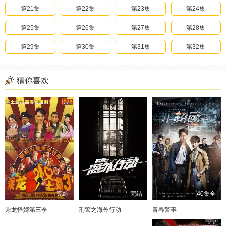
第21集
第22集
第23集
第24集
第25集
第26集
第27集
第28集
第29集
第30集
第31集
第32集
第33集
第34集
第35集
第36集
猜你喜欢
第37集
第38集
第39集
第40集
第41集
第42集
第43集
第44集
第45集
第46集
完结
完结
40集全
乘龙怪婿第三季
刑警之海外行动
青春警事