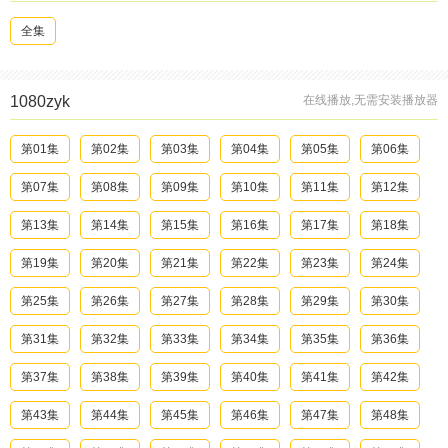
全集
1080zyk
在线播放,无需安装播放器
第01集
第02集
第03集
第04集
第05集
第06集
第07集
第08集
第09集
第10集
第11集
第12集
第13集
第14集
第15集
第16集
第17集
第18集
第19集
第20集
第21集
第22集
第23集
第24集
第25集
第26集
第27集
第28集
第29集
第30集
第31集
第32集
第33集
第34集
第35集
第36集
第37集
第38集
第39集
第40集
第41集
第42集
第43集
第44集
第45集
第46集
第47集
第48集