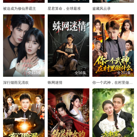
被迫成为修仙界霸主
星君算命，全球最准
鉴藏风云录
全115集
全56集
全101集
深行烟雨见清欢
蛛网迷情
你一个武神，在村里做什么