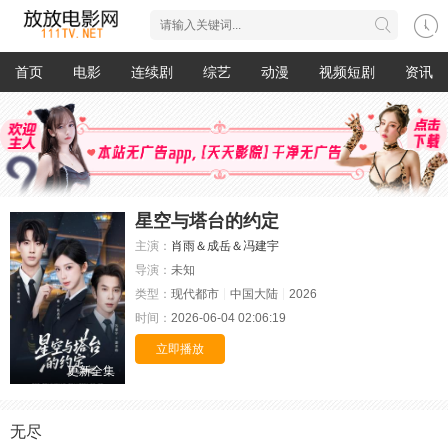
首页
电影
连续剧
综艺
动漫
视频短剧
资讯
星空与塔台的约定
主演：
肖雨＆成岳＆冯建宇
导演：
未知
类型：
现代都市
中国大陆
2026
时间：
2026-06-04 02:06:19
立即播放
更新全集
无尽