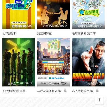
20220802期
20210917期
20220804期
20210922期
20220808期
20210923期
20220810期
20210927期
20220811期
20210930期
20220815期
20211001期
20220816期
20211004期
20220817期
20211005期
20220819期
20211008期
20220823期
20211011期
20220824期
20211012期
20220825期
20211013期
更新202509009
更新至20260807期
更新至20260807期
20220826期
20211014期
20220830期
20211015期
20220831期
20211018期
20220901期
20211019期
地球超新鲜
第三调解室
地球超新鲜 第二季
20220902期
20211020期
20220905期
20211021期
20220906期
20211025期
20220909期
20211026期
20220912期
20211027期
20220913期
20211029期
20220914期
20211101期
20220915期
20211102期
20220916期
20211103期
20220919期
20211104期
20220920期
20211105期
20220921期
20211106期
20220922期
20211108期
20220926期
20211109期
20220929期
20211110期
20221007期
20211111期
20221011期
20211115期
20221014期
20211116期
20221017期
20211117期
20221019期
20211122期
更新至20260807期
更新20260615
更新第06集
20221020期
20211123期
20221026期
20211124期
20221028期
20211129期
20221031期
20211130期
开始推理吧第四季
马栏花花便利店 第三季
名人荒野求生 第一季
20221102期
20211201期
20221103期
20211202期
20221104期
20211207期
20221107期
20211209期
20221108期
20211213期
20221109期
20211214期
20221110期
20211215期
20221111期
20211216期