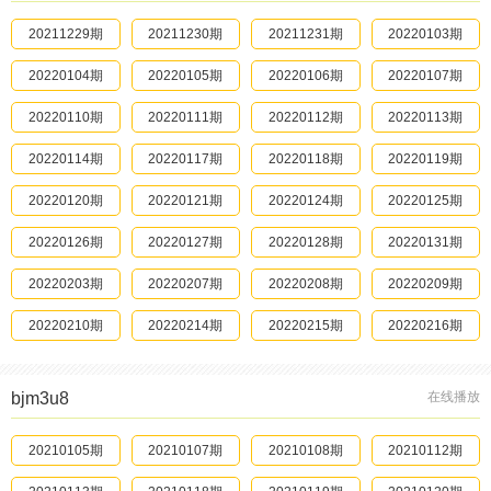
20211229期
20211230期
20211231期
20220103期
20220104期
20220105期
20220106期
20220107期
20220110期
20220111期
20220112期
20220113期
20220114期
20220117期
20220118期
20220119期
20220120期
20220121期
20220124期
20220125期
20220126期
20220127期
20220128期
20220131期
20220203期
20220207期
20220208期
20220209期
20220210期
20220214期
20220215期
20220216期
20220217期
20220218期
20220221期
20220222期
bjm3u8
在线播放
20220223期
20220224期
20220225期
20220228期
20220301期
20210105期
20220302期
20210107期
20220303期
20210108期
20220304期
20210112期