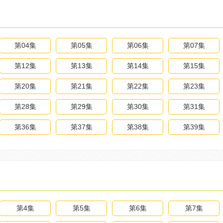
第04集
第05集
第06集
第07集
第12集
第13集
第14集
第15集
第20集
第21集
第22集
第23集
第28集
第29集
第30集
第31集
第36集
第37集
第38集
第39集
第4集
第5集
第6集
第7集