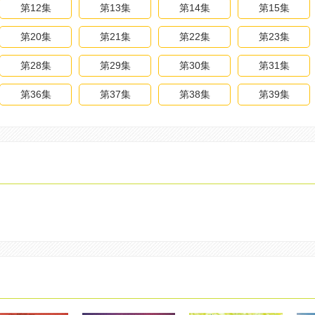
第12集
第13集
第14集
第15集
第20集
第21集
第22集
第23集
第28集
第29集
第30集
第31集
第36集
第37集
第38集
第39集