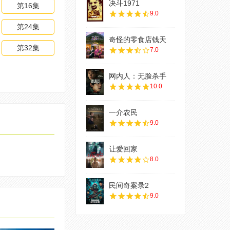
决斗1971
第16集
9.0
第24集
奇怪的零食店钱天
第32集
7.0
网内人：无脸杀手
10.0
一介农民
9.0
让爱回家
8.0
民间奇案录2
9.0