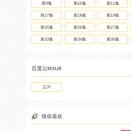
第9集
第10集
第11集
第17集
第18集
第19集
第25集
第26集
第27集
第33集
第34集
第35集
百度云M3U8
正片
猜你喜欢