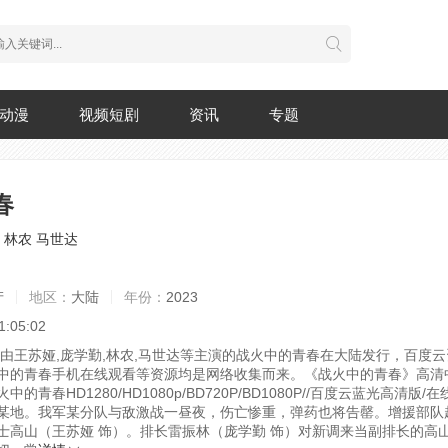
动漫
视频短剧
资讯
专题
春
林农
马世达
产
地区：
大陆
年份：
2023
1:05:02
映，由王苏娅,庞学勤,林农,马世达等主演的战火中的青春在大陆发行，百度
中的青春手机在线观看等资源均是网络收集而来。《战火中的青春》高清中字
的青春HD1280/HD1080p/BD720P/BD1080P//百度云蓝光高清版/在
某地。我军某分队与敌激战一昼夜，伤亡惨重，弹药也将告罄。增援部队
士高山（王苏娅 饰）。排长雷振林（庞学勤 饰）对新调来当副排长的高