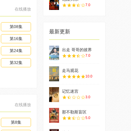
7.0
在线播放
第08集
最新更新
第16集
出走 哥哥的彼界
第24集
7.0
第32集
走马观花
10.0
记忆迷宫
3.0
在线播放
那不勒斯盲区
5.0
第8集