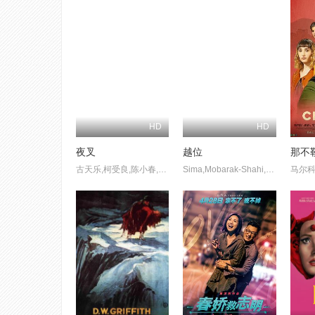
HD
HD
夜叉
越位
那不
古天乐,柯受良,陈小春,叶佩雯,宣萱,谢天华,吴志雄,林子善,黎耀祥
Sima,Mobarak-Shahi,Shayesteh,Irani,Ayda,Sadeqi