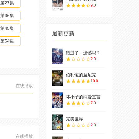
第27集
9.0
第36集
第45集
最新更新
第54集
错过了，遗憾吗？
2.0
伯利恒的圣尼克
10.0
在线播放
坏小子的纯爱宣言
7.0
完美世界
2.0
在线播放