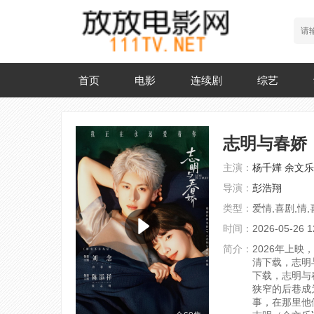
首页
电影
连续剧
综艺
志明与春娇
主演：
杨千嬅
余文乐
导演：
彭浩翔
类型：
爱情,喜剧,情
时间：
2026-05-26 1
简介：
2026年上
清下载，志明
下载，志明与春娇
狭窄的后巷成
事，在那里他