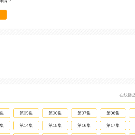
详情
在线播
4集
第05集
第06集
第07集
第08集
3集
第14集
第15集
第16集
第17集