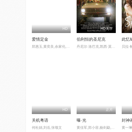
HD
HD无字
爱情定金
伯利恒的圣尼克
此忆
郑惠玉,黄奕良,余家伦,许美珍,梁智强
丹尼尔·洛巴克,凯西·莫拉蒂,玛莎·迪特利,杜恩·惠特克,蒂莫西·E.古德温,斯特里奥·萨万特,埃利亚斯·凯穆尔,Jennifer Porrata,Bradford Haynes,Kathy Patterson,Alixx Schottland
HD
正片
关机粤语
曝·光
封神
何杜娟,刘岳,张颂文
黄佳军,郑小容,杨剑勐,吉本氡,朱春晶,黄一飞