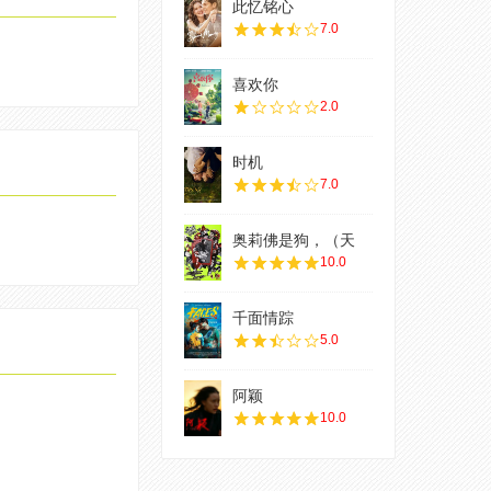
此忆铭心
7.0
喜欢你
2.0
时机
7.0
奥莉佛是狗，（天
10.0
千面情踪
5.0
阿颖
10.0