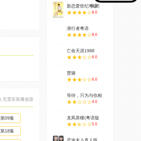
新恋爱世纪粤语
关闭
8.0
潜行者粤语
8.0
亡命天涯1988
6.0
贾璐
6.0
等待，只为与你相
放,无需安装播放器
4.0
龙凤茶楼(粤语版
第09集
5.0
第18集
恋途未卜真人版