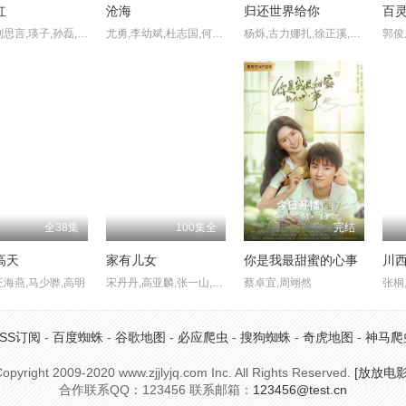
红
沧海
归还世界给你
百
齐奎,刘思言,瑛子,孙磊,杨新鸣,黄飞
尤勇,李幼斌,杜志国,何政军
杨烁,古力娜扎,徐正溪,赵樱子,王东,马春瑞,赵茜,黄宏轩,冷海铭
全38集
100集全
完结
高天
家有儿女
你是我最甜蜜的心事
川西
王海燕,马少骅,高明
宋丹丹,高亚麟,张一山,杨紫
蔡卓宜,周翊然
RSS订阅
-
百度蜘蛛
-
谷歌地图
-
必应爬虫
-
搜狗蜘蛛
-
奇虎地图
-
神马爬
opyright
2009-2020 www.zjjlyjq.com Inc. All Rights Reserved.
[放放电影
合作联系QQ：123456 联系邮箱：
123456@test.cn