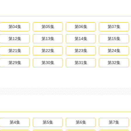
第04集
第05集
第06集
第07集
第12集
第13集
第14集
第15集
第21集
第22集
第23集
第24集
第29集
第30集
第31集
第32集
第4集
第5集
第6集
第7集