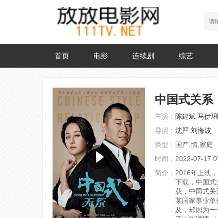
首页
电影
连续剧
综艺
中国式关系
主演：
陈建斌
马伊琍
导演：
沈严
刘海波
类型：
国产,情,家庭
时间：
2022-07-17 0
简介：
2016年上
下载，中国式
载，中国式关系H
某国家事业单
及，却因为一