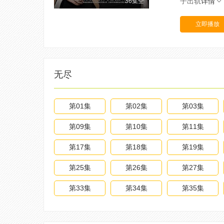
子出轨
详情
36集全
立即播放
无尽
第01集
第02集
第03集
第09集
第10集
第11集
第17集
第18集
第19集
第25集
第26集
第27集
第33集
第34集
第35集