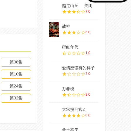
越过山丘
关闭
7.0
战神
6.0
橙红年代
1.0
第08集
爱情应该有的样子
第16集
2.0
第24集
万卷楼
3.0
第32集
大宋提刑官2
8.0
黄土高天