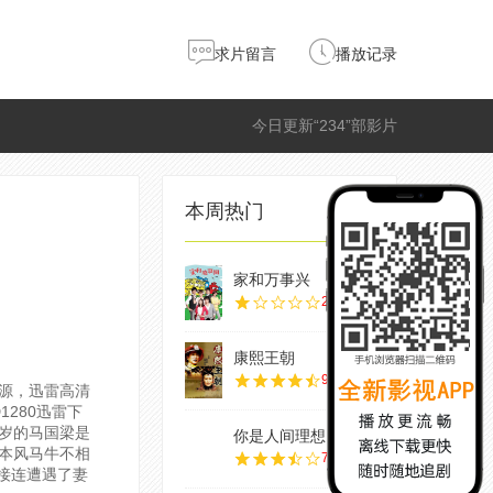
求片留言
播放记录
今日更新“234”部影片
本周热门
家和万事兴
2.0
康熙王朝
9.0
资源，迅雷高清
280迅雷下
5岁的马国梁是
你是人间理想
本风马牛不相
7.0
接连遭遇了妻