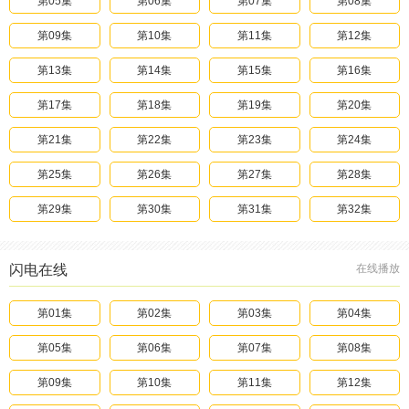
第45集
第05集
第06集
第07集
第08集
第09集
第10集
第11集
第12集
第13集
第14集
第15集
第16集
第17集
第18集
第19集
第20集
第21集
第22集
第23集
第24集
第25集
第26集
第27集
第28集
第29集
第30集
第31集
第32集
第33集
第34集
第35集
第36集
闪电在线
在线播放
第37集
第38集
第39集
第40集
第41集
第01集
第42集
第02集
第43集
第03集
第44集
第04集
第45集
第05集
第06集
第07集
第08集
第09集
第10集
第11集
第12集