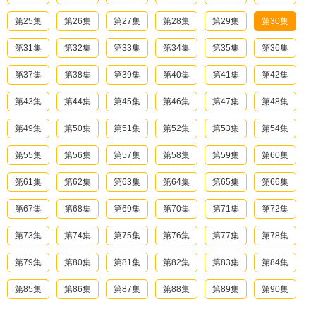
第25集
第26集
第27集
第28集
第29集
第30集
第31集
第32集
第33集
第34集
第35集
第36集
第37集
第38集
第39集
第40集
第41集
第42集
第43集
第44集
第45集
第46集
第47集
第48集
第49集
第50集
第51集
第52集
第53集
第54集
第55集
第56集
第57集
第58集
第59集
第60集
第61集
第62集
第63集
第64集
第65集
第66集
第67集
第68集
第69集
第70集
第71集
第72集
第73集
第74集
第75集
第76集
第77集
第78集
第79集
第80集
第81集
第82集
第83集
第84集
第85集
第86集
第87集
第88集
第89集
第90集