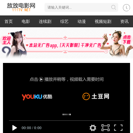
首页
电影
连续剧
综艺
动漫
视频短剧
资讯