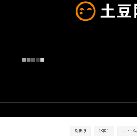
刷新
分享
上一集