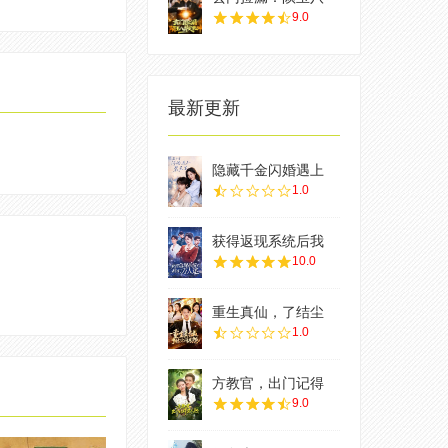
9.0
最新更新
隐藏千金闪婚遇上
1.0
获得返现系统后我
10.0
重生真仙，了结尘
1.0
方教官，出门记得
9.0