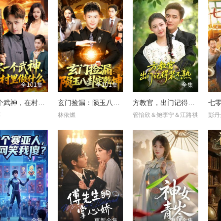
全101集
全101集
全集
你一个武神，在村里做什么
玄门捡漏：陨玉八卦定乾坤
方教官，出门记得装不熟
七
苒
林依燃
管怡欣＆鲍李宁＆江路祺
彭丹
全集
更新全集
更新全集