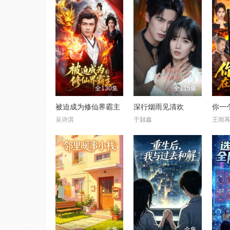
全130集
全115集
被迫成为修仙界霸主
深行烟雨见清欢
吴诗淇
于颢鑫
王雨
全集
全集