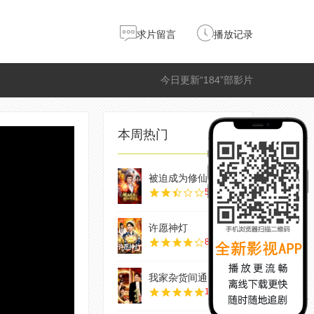
求片留言
播放记录
今日更新“184”部影片
本周热门
被迫成为修仙界霸
5.0
许愿神灯
8.0
我家杂货间通大秦
10.0