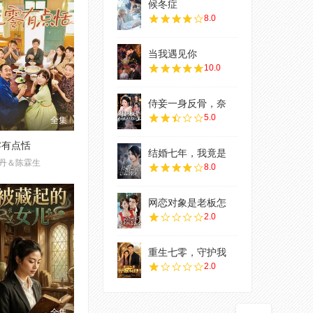
候冬症
8.0
当我遇见你
10.0
侍妾一身反骨，奈
5.0
全集
零有点恬
结婚七年，我竟是
丹＆陈霖生
8.0
网恋对象是老板怎
2.0
重生七零，守护我
2.0
全集