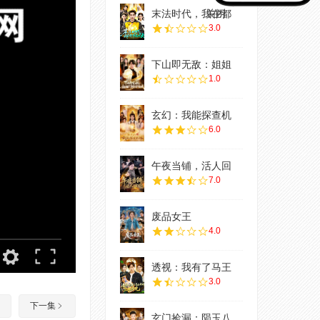
末法时代，我在都
关闭
3.0
下山即无敌：姐姐
1.0
玄幻：我能探查机
6.0
午夜当铺，活人回
7.0
废品女王
4.0
透视：我有了马王
3.0
下一集
玄门捡漏：陨玉八