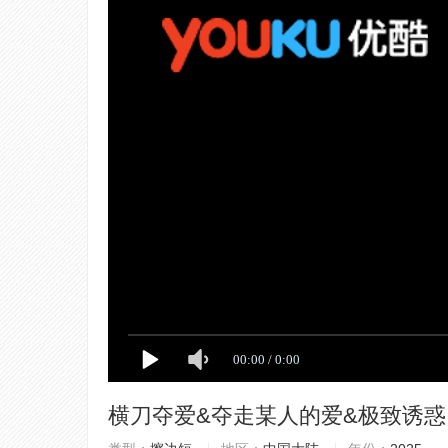
横刀夺爱&夺走某人的爱&极致诱惑