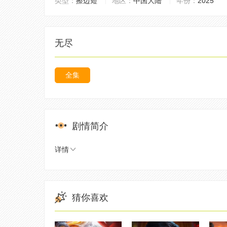
类型：
擦边短
地区：
中国大陆
年份：
2025
无尽
全集
剧情简介
详情
猜你喜欢