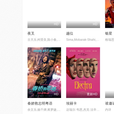
HD
HD
夜叉
越位
银星
古天乐,柯受良,陈小春,叶佩雯,宣萱,谢天华,吴志雄,林子善,黎耀祥
Sima,Mobarak-Shahi,Shayesteh,Irani,Ayda,Sadeqi
HD
更新HD
春娇救志明粤语
埃丽卡
谁邀
余文乐,杨千嬅,蒋梦婕,曾国祥,秦沛,邵音音,王晓晨,司徒慧焯,谷德昭,谷祖琳,陈逸宁,闫汶渲,林兆霞,李程彬,欧铠淳,林海峰,森美,吴岱融,陈意岚,邹凯光,周俊伟,陈静,麦芷谊,郭奕芯,李拾壹,关逸基,廖子妤,袁澧林,田启文,连诗雅,黄文慧,彭浩翔
达瑞尔·韦恩,杰克·法辛,阿比盖尔·F·考恩,玛丽亚·巴卡洛娃
内详