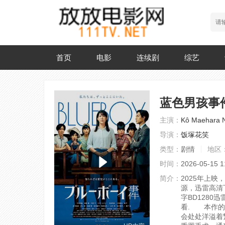
首页
电影
连续剧
综艺
蓝色男孩事
主演：
Kô Maehara
导演：
饭塚花笑
类型：
剧情
地区
时间：
2026-05-15 1
简介：
2025年上映，
源，迅雷高清
字BD1280迅
看.
本作的故
会处处洋溢着