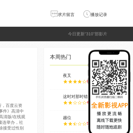
求片留言
播放记录
今日更新“310”部影片
本周热门
夜叉
8.0
这时对那时错
4.0
发行，百度云资
事件》高清中
蓝光高清版/在线观
越位
接连举办，社
5.0
除接受过性别