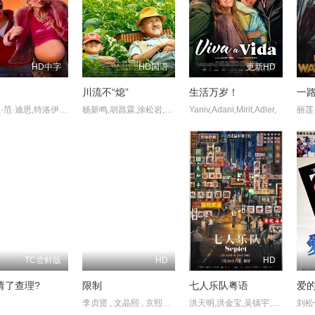
HD中字
HD国语
更新HD
川流不“熄”
生活万岁！
一
格瑞思·范·迪恩,特洛伊·丽-安妮·约翰逊,乔纳斯·戴维斯,叶卡捷琳娜·贝克,Tamara Fruits,Getchie Argetsinger,Joey Giambattista,Josh Silverman,Amy Tribbey,诺亚·费舍尔,Odley Jean,Jarvis Tomdio,Albert M. Chan,Brian Coll,戴夫·费里尔,Donnie Francis,Sandy Hadley,Lisa Hodsoll,柯克·凯利,Charlie Mac
杨新鸣,胡昌霖,涂松岩,代乐乐,杨童舒,巩峥,何赛飞,林永健,毕克辰
Yaniv,Adani,Mirit,Adler,
TC尝鲜版
HD
HD
请了查理?
限制
七人乐队粤语
爱
李贞贤 , 文晶熙 , 京熙妍 , 朴明勋 , 崔德门 , 朴庆惠
洪天明,洪金宝,吴镇宇,马菀迎,余香凝,吴澋滔,元华,林恺铃,伍咏诗,胡子彤