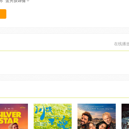
 “蓝男孩
详情
在线播