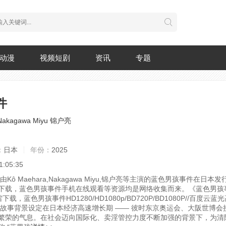
动漫
视频短剧
资讯
专题
件
Nakagawa Miyu
锦户亮
：
日本
年份：
2025
1:05:35
由Kô Maehara,Nakagawa Miyu,锦户亮等主演的蓝色男孩事件在日本
下载，蓝色男孩事件手机在线观看等资源均是网络收集而来。《蓝色男孩
雷下载，蓝色男孩事件HD1280/HD1080p/BD720P/BD1080P//百度云
事背景设定在日本经济高速增长期 —— 彼时东京奥运会、大阪世博会
繁荣的气息。在社会迈向国际化、卖淫管控力度不断加强的背景下，为清