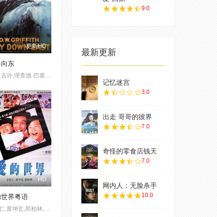
9.0
更新HD
最新更新
路向东
丽莲·吉许,理查德·巴塞尔梅斯,Mrs. David Landau,洛威·舍曼,布尔·麦因托什,Josephine Bernard,Mrs. Morgan Belmont,Patricia Fruen,弗洛伦斯·肖特,凯特·布鲁斯,Vivia Ogden,波特·斯特朗,George Neville,Edgar Nelson,Mary Hay,克莱顿·黑尔,埃米莉·菲茨罗伊,卡罗尔·戴姆斯特,保罗·波尔卡西,Athole Shearer,瑙玛·希拉
记忆迷宫
3.0
出走 哥哥的彼界
7.0
奇怪的零食店钱天
7.0
HD
网内人：无脸杀手
10.0
的世界粤语
刘松仁,黄坤玄,郑柏林,刘兆铭,