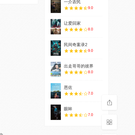
一介农民
9.0
让爱回家
8.0
民间奇案录2
9.0
出走哥哥的彼界
8.0
恩佐
7.0
眼眸
7.0