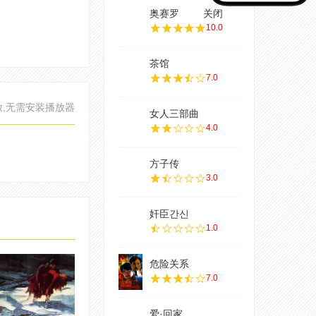
奥赛罗
关闭
10.0
茶馆
7.0
放,无需安装播放器
女人三部曲
4.0
方子传
3.0
奸臣간신
1.0
危险关系
7.0
爱·回家