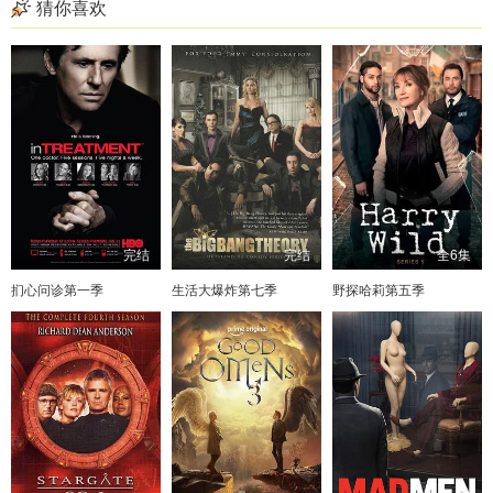
猜你喜欢
完结
完结
全6集
扪心问诊第一季
生活大爆炸第七季
野探哈莉第五季