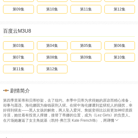
第09集
第10集
第11集
第12集
百度云M3U8
第03集
第04集
第05集
第06集
第07集
第08集
第09集
第10集
第11集
第12集
剧情简介
第四季里茱蒂和贝蒂吵架，去了纽约。本季中贝蒂为求得她的原谅而精心准备，
却事与愿违。海伦娜因为偷钱获刑入狱。在狱中海伦娜遭到监狱犯人的骚扰，幸
好得到狱友——黑人女孩的解救，两人坠入爱河。詹妮变得比以前更加神经质跟
冷漠，她仗着有投资人撑腰，接替了蒂娜的位置，成为《Lez Girls》的负责人。
在片场她邂逅了女主角妮基（凯特·弗兰茨 Kate French饰），两
详情