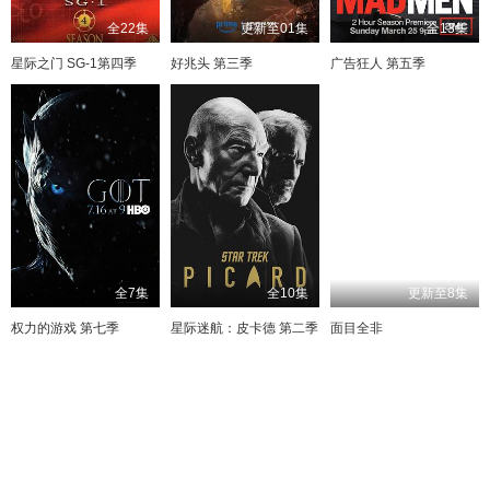
全22集
更新至01集
全13集
星际之门 SG-1第四季
好兆头 第三季
广告狂人 第五季
全7集
全10集
更新至8集
权力的游戏 第七季
星际迷航：皮卡德 第二季
面目全非