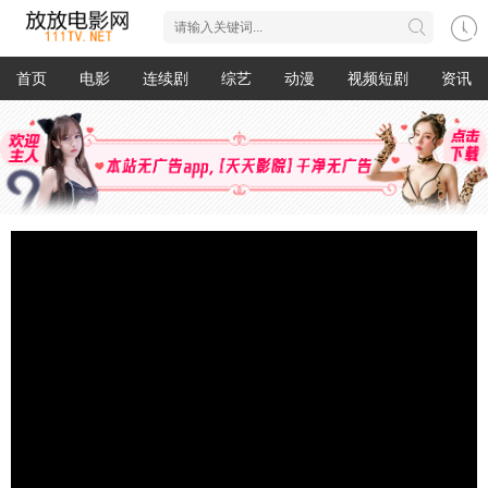
首页
电影
连续剧
综艺
动漫
视频短剧
资讯