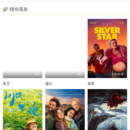
猜你喜欢
HD
HD
HD中字
夜叉
越位
银星