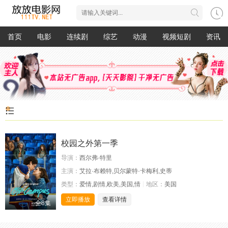
首页
电影
连续剧
综艺
动漫
视频短剧
资讯
校园之外第一季
导演：
西尔弗·特里
主演：
艾拉·布赖特,贝尔蒙特·卡梅利,史蒂
类型：
爱情,剧情,欧美,美国,情
地区：
美国
立即播放
查看详情
全8集