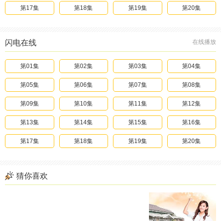
第17集
第18集
第19集
第20集
闪电在线
在线播放
第01集
第02集
第03集
第04集
第05集
第06集
第07集
第08集
第09集
第10集
第11集
第12集
第13集
第14集
第15集
第16集
第17集
第18集
第19集
第20集
猜你喜欢