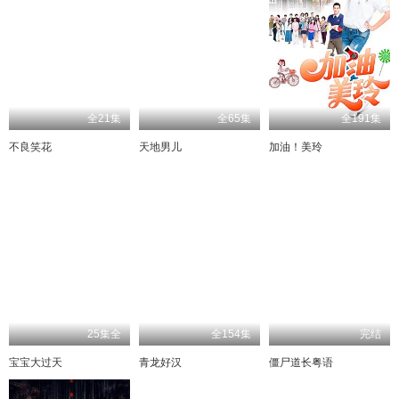
全21集
全65集
全191集
不良笑花
天地男儿
加油！美玲
25集全
全154集
完结
宝宝大过天
青龙好汉
僵尸道长粤语