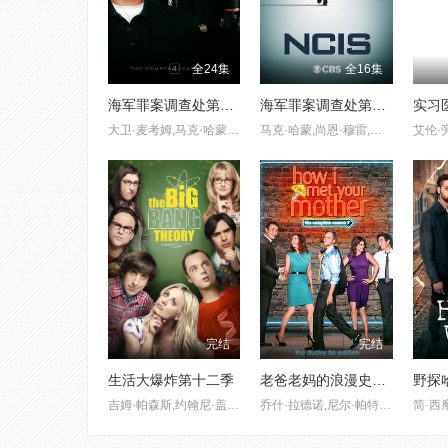
全24集
全16集
海军罪案调查处第四季
海军罪案调查处第十八季
大卫·麦考姆,马克·哈蒙,迈克尔·韦瑟利,宝蕾·佩雷特,萨莎·亚历山大,尚恩·穆雷
马克·哈蒙,尚恩·穆雷,艾米丽·威克沙姆,布莱恩·迪岑,维尔摩·瓦尔德拉玛,洛奇·卡罗尔,大卫·麦考姆,戴安娜·里曾诺弗,玛丽亚·贝罗
完结
完结
生活大爆炸第十二季
老爸老妈的浪漫史第七季
野探
吉姆·帕森斯,约翰尼·盖尔克奇,凯莉·库柯,西蒙·赫尔伯格
乔什·拉德诺,尼尔·帕特里克·哈里斯,杰森·席格尔,寇碧·史莫德斯
简·西