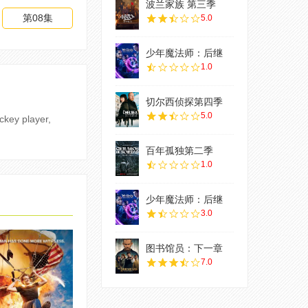
波兰家族 第三季
第08集
5.0
少年魔法师：后继
1.0
切尔西侦探第四季
5.0
ckey player,
百年孤独第二季
1.0
少年魔法师：后继
3.0
图书馆员：下一章
7.0