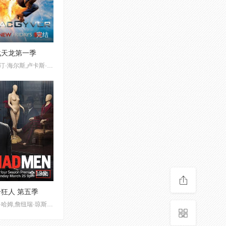
完结
战天龙第一季
贾斯汀·海尔斯,卢卡斯·提尔,乔治·艾德斯,何家蓓,特里斯汀·梅斯,埃琳娜·迪兹恩,科里·斯科特·艾伦,比利·布莱尔,约戈·康斯坦丁,维尼·琼斯
全13集
狂人 第五季
乔恩·哈姆,詹纽瑞·琼斯,伊丽莎白·莫斯,文森特·卡塞瑟,克里斯蒂娜·亨德里克斯,爱丽森·布里,阿丽克西斯·布莱德尔