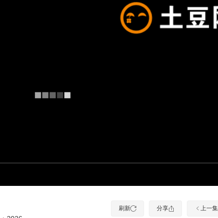
刷新
分享
上一集