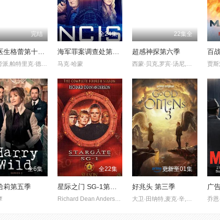
完结
全24集
22集全
实习医生格蕾第十一季
海军罪案调查处第十六季
超感神探第六季
百
艾伦·旁派,帕特里克·德姆西,贾斯汀·钱伯斯,钱德拉·威尔森
马克·哈蒙
西蒙·贝克,罗宾·汤尼,蒂姆·康,欧文·约曼
全6集
全22集
更新至01集
哈莉第五季
星际之门 SG-1第四季
好兆头 第三季
广告
摩
Richard Dean Anderson,Amanda Tapping
大卫·田纳特,麦克·辛,杜恩·麦基琴,格洛里亚·奥比安约,保罗·查希迪,奎琳·塞普尔维达,比拉尔·哈斯纳,多娜·普雷斯顿,波佩·李·弗里尔,卡勒姆·科茨,西恩·帕特维,特蕾西·怀尔斯,德里克·雅各比,利兹·凯尔,安德鲁·奥尼尔