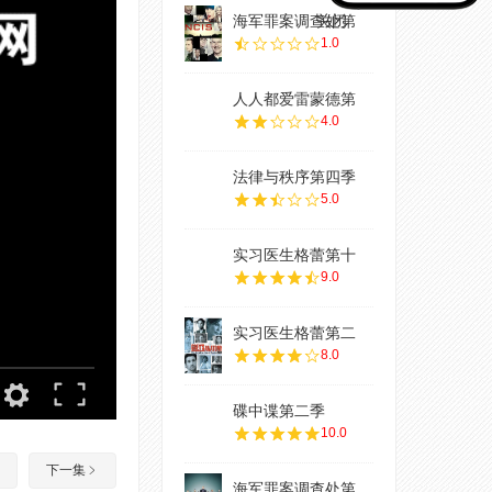
海军罪案调查处第
关闭
1.0
人人都爱雷蒙德第
4.0
法律与秩序第四季
5.0
实习医生格蕾第十
9.0
实习医生格蕾第二
8.0
碟中谍第二季
10.0
下一集
海军罪案调查处第