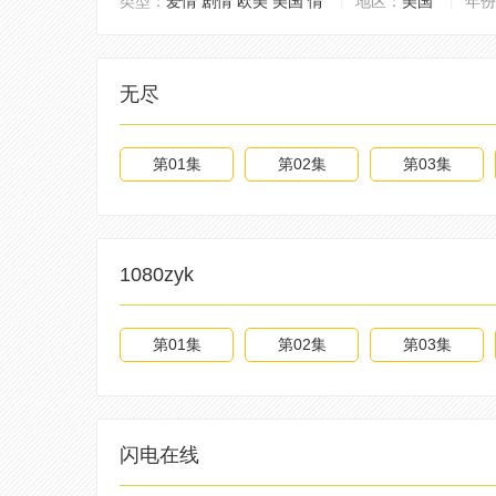
类型：
爱情
剧情
欧美
美国
情
地区：
美国
年份
无尽
第01集
第02集
第03集
1080zyk
第01集
第02集
第03集
闪电在线