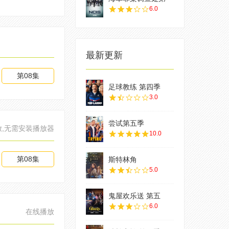
6.0
最新更新
第08集
足球教练 第四季
3.0
尝试第五季
放,无需安装播放器
10.0
第08集
斯特林角
5.0
鬼屋欢乐送 第五
6.0
在线播放