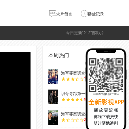
求片留言
播放记录
今日更新“212”部影片
本周热门
海军罪案调查处第
7.0
识骨寻踪第一季
9.0
海军罪案调查处第
3.0