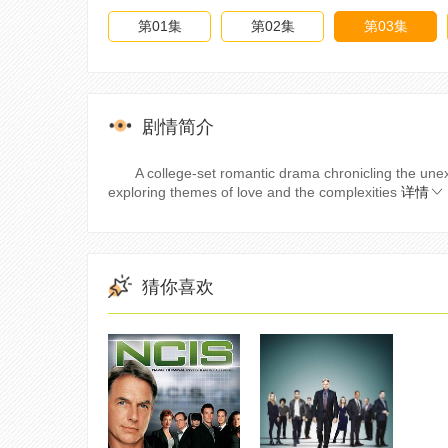
第01集
第02集
第03集
剧情简介
A college-set romantic drama chronicling the unexpe
exploring themes of love and the complexities
详情
猜你喜欢