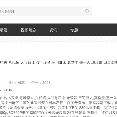
动漫
视频短剧
资讯
专题
裕香
八代拓
大谷育江
佐仓绫音
三宅健太
真堂圭
塾一久
堀江瞬
田边幸
地区：
日本
年份：
2023
2:08:06
，由铃木实里,寺崎裕香,八代拓,大谷育江,佐仓绫音,三宅健太,真堂圭,塾一久
彩,青山吉能等主演的新宝可梦在日本发行，百度云资源，迅雷高清下载，
源均是网络收集而来。《新宝可梦》高清中字BD1280迅雷下载，新宝可
1080p/BD720P/BD1080P//百度云蓝光高清版/在线观看.
与莉可、罗伊以及