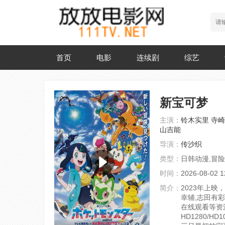
首页
电影
连续剧
综艺
新宝可梦
主演：
铃木实里
寺崎
山吉能
导演：
传沙织
类型：
日韩动漫,冒险
时间：
2026-08-02 1
简介：
2023年上映
幸辅,志田有
在线观看等资
HD1280/HD