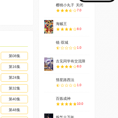
樱桃小丸子
关闭
7.0
海贼王
8.0
镜·双城
1.0
第08集
古见同学有交流障
第16集
8.0
第24集
彗星路西法
1.0
第32集
百炼成神
第40集
10.0
第48集
炼气十万年