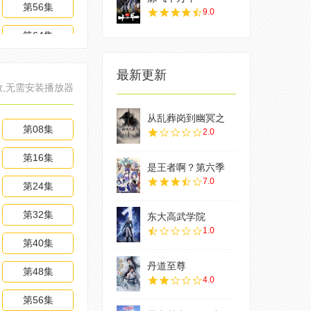
第56集
9.0
第64集
第72集
最新更新
放,无需安装播放器
第80集
从乱葬岗到幽冥之
第88集
第08集
2.0
第96集
第16集
是王者啊？第六季
第104集
7.0
第24集
第112集
第32集
东大高武学院
1.0
第120集
第40集
第128集
丹道至尊
第48集
4.0
第136集
第56集