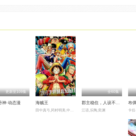
第68集
第69集
第70集
第71集
第76集
第77集
第78集
第79集
第84集
第85集
第86集
第87集
第92集
第93集
第94集
第95集
第100集
第101集
第102集
第103集
第108集
第109集
第110集
第111集
第116集
第117集
第118集
第119集
更新至109集
更新第1172集
全60集
第124集
第125集
第126集
第127集
丹神·动态漫
海贼王
郡主稳住，人设不能崩
田中真弓,冈村明美,中井和哉,平田广明
江语,乐陶,奕渊
第132集
第133集
第134集
第137集
第142集
第143集
第144集