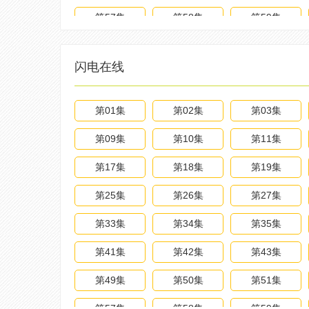
第137集
第138集
第139集
第57集
第58集
第59集
第65集
第66集
第67集
闪电在线
第73集
第74集
第75集
第81集
第82集
第83集
第01集
第02集
第03集
第89集
第90集
第91集
第09集
第10集
第11集
第97集
第98集
第99集
第17集
第18集
第19集
第105集
第106集
第107集
第25集
第26集
第27集
第113集
第114集
第115集
第33集
第34集
第35集
第121集
第122集
第123集
第41集
第42集
第43集
第129集
第130集
第131集
第49集
第50集
第51集
第137集
第138集
第139集
第57集
第58集
第59集