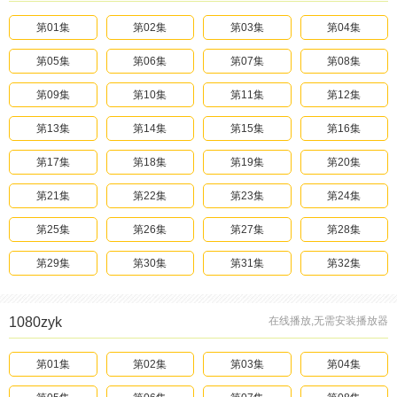
第01集
第02集
第03集
第04集
第05集
第06集
第07集
第08集
第09集
第10集
第11集
第12集
第13集
第14集
第15集
第16集
第17集
第18集
第19集
第20集
第21集
第22集
第23集
第24集
第25集
第26集
第27集
第28集
第29集
第30集
第31集
第32集
第33集
第34集
第35集
第36集
1080zyk
在线播放,无需安装播放器
第37集
第38集
第39集
第40集
第41集
第01集
第42集
第02集
第43集
第03集
第44集
第04集