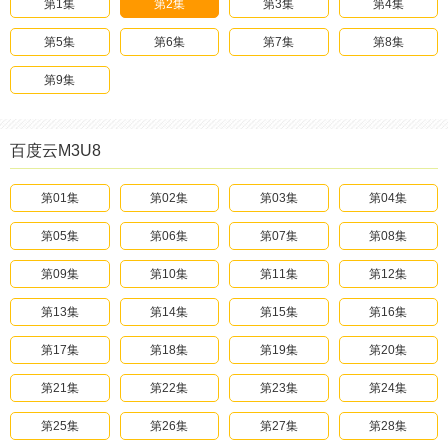
第1集
第2集
第3集
第4集
第5集
第6集
第7集
第8集
第9集
百度云M3U8
第01集
第02集
第03集
第04集
第05集
第06集
第07集
第08集
第09集
第10集
第11集
第12集
第13集
第14集
第15集
第16集
第17集
第18集
第19集
第20集
第21集
第22集
第23集
第24集
第25集
第26集
第27集
第28集