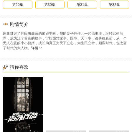
第29集
第30集
第31集
第32集
第33集
第34集
第35集
第36集
剧情简介
剧集讲述了苏氏布商家的赘婿宁毅，帮助妻子苏檀儿一起搞事业，玩转武朝商
界，成为江宁首富的故事；宁毅面对家事、国事、天下事，都勇往直前，从一个
无人在意的小小赘婿，成长为真正为天下立心，为生民立命，顺应时代，也改变
了时代的大人物。
详情
猜你喜欢