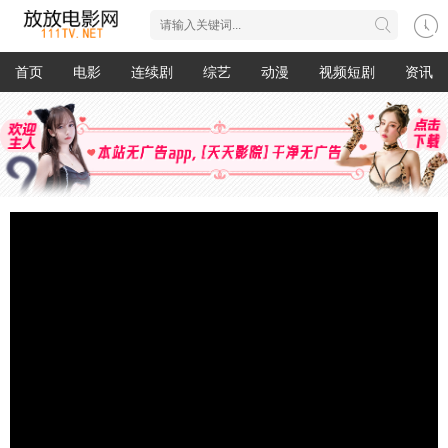
首页
电影
连续剧
综艺
动漫
视频短剧
资讯