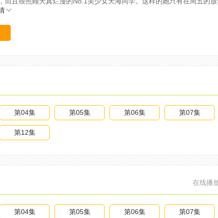
，而且很照顾天真烂漫的No.1美少女天海同学。这样的她只有在周五的
情
第04集
第05集
第06集
第07集
第12集
在线播
第04集
第05集
第06集
第07集