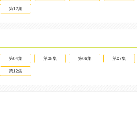
第12集
第04集
第05集
第06集
第07集
第12集