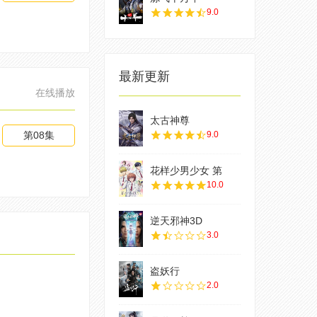
9.0
最新更新
在线播放
太古神尊
第08集
9.0
花样少男少女 第
10.0
逆天邪神3D
3.0
盗妖行
2.0