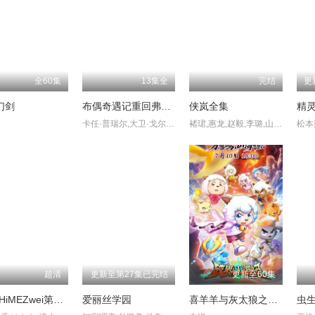
全60集
13集全
完结
幻剑
布偶奇遇记重回弗莱戈石窟
侠岚全集
精
卡任·普瑞尔,大卫·戈尔兹,凯文·克拉什,JohnTartaglia,AnnaCummer,AliEisner,IngridHansen,AndyHayward
褚珺,惠龙,赵毅,李璐,山新,王凯,白雪岑,边江,陈光,唐小喜,苏俣,齐斯伽,阎萌萌,邱秋
超清
更新至第27集已完结
更新至60集
舞-乙HiMEZwei第1話「ユメノ☆ツヅキ」
爱丽丝学园
喜羊羊与灰太狼之破界山海诀
虫生