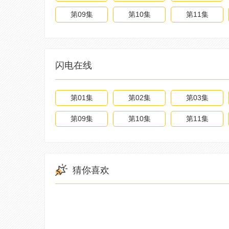
第09集
第10集
第11集
闪电在线
第01集
第02集
第03集
第09集
第10集
第11集
猜你喜欢