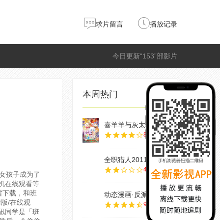
求片留言
播放记录
今日更新“153”部影片
本周热门
喜羊羊与灰太狼之
8.0
全职猎人2011
4.0
的女孩子成为了
机在线观看等
雷下载，和班
动态漫画·反派皇
清版/在线观
9.0
凪同学是「班