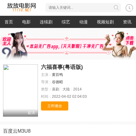
首页
电影
连续剧
综艺
动漫
视频短剧
资讯
六福喜事(粤语版)
主演：
黄百鸣
导演：
谷德昭
类型：
喜剧
大陆
2014
时间：
2022-04-02 02:04:03
立即播放
超清
百度云M3U8