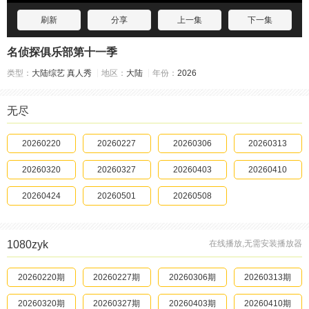
刷新
分享
上一集
下一集
名侦探俱乐部第十一季
类型：
大陆综艺
真人秀
地区：
大陆
年份：
2026
无尽
20260220
20260227
20260306
20260313
20260320
20260327
20260403
20260410
20260424
20260501
20260508
1080zyk
在线播放,无需安装播放器
20260220期
20260227期
20260306期
20260313期
20260320期
20260327期
20260403期
20260410期