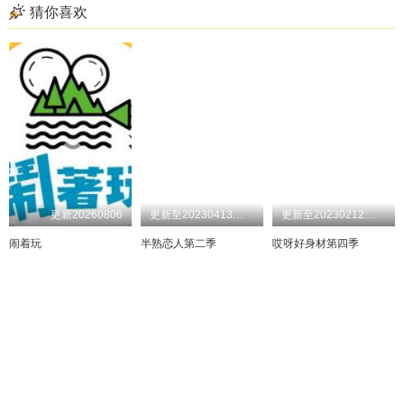
猜你喜欢
更新20260806
更新至20230413加更版期
更新至20230212第9期
闹着玩
半熟恋人第二季
哎呀好身材第四季