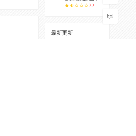
3.0
最新更新
20260410
心动的信号 第九
6.0
五十公里桃花坞6
4.0
放,无需安装播放器
姊妹靓起来
9.0
20260410期
新老娘舅
7.0