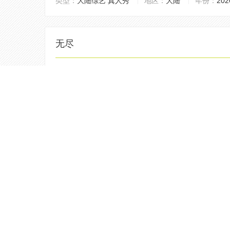
类型：
大陆综艺
真人秀
地区：
大陆
年份：
202
无尽
20260220
20260227
20260306
20260424
20260501
20260508
1080zyk
20260220期
20260227期
20260306期
20260417期
20260424期
20260501期