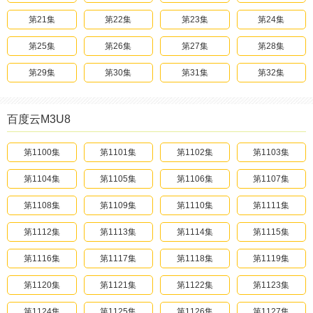
第141集
第101集
第61集
第21集
第142集
第102集
第62集
第22集
第143集
第103集
第63集
第23集
第144集
第104集
第64集
第24集
第145集
第105集
第65集
第25集
第146集
第106集
第66集
第26集
第147集
第107集
第67集
第27集
第148集
第108集
第68集
第28集
第149集
第109集
第69集
第29集
第150集
第110集
第70集
第30集
第151集
第111集
第71集
第31集
第152集
第112集
第72集
第32集
第153集
第113集
第73集
第33集
第154集
第114集
第74集
第34集
第155集
第115集
第75集
第35集
第156集
第116集
第76集
第36集
百度云M3U8
第157集
第117集
第77集
第37集
第158集
第118集
第78集
第38集
第159集
第119集
第79集
第39集
第160集
第120集
第80集
第40集
第1100集
第161集
第121集
第81集
第41集
第1101集
第162集
第122集
第82集
第42集
第1102集
第163集
第123集
第83集
第43集
第1103集
第164集
第124集
第84集
第44集
第1104集
第165集
第125集
第85集
第45集
第1105集
第166集
第126集
第86集
第46集
第1106集
第167集
第127集
第87集
第47集
第1107集
第168集
第128集
第88集
第48集
第1108集
第169集
第129集
第89集
第49集
第1109集
第170集
第130集
第90集
第50集
第1110集
第171集
第131集
第91集
第51集
第1111集
第172集
第132集
第92集
第52集
第1112集
第173集
第133集
第93集
第53集
第1113集
第174集
第134集
第94集
第54集
第1114集
第175集
第135集
第95集
第55集
第1115集
第176集
第136集
第96集
第56集
第1116集
第177集
第137集
第97集
第57集
第1117集
第178集
第138集
第98集
第58集
第1118集
第179集
第139集
第99集
第59集
第1119集
第180集
第140集
第100集
第60集
第1120集
第181集
第141集
第101集
第61集
第1121集
第182集
第142集
第102集
第62集
第1122集
第183集
第143集
第103集
第63集
第1123集
第184集
第144集
第104集
第64集
第1124集
第185集
第145集
第105集
第65集
第1125集
第186集
第146集
第106集
第66集
第1126集
第187集
第147集
第107集
第67集
第1127集
第188集
第148集
第108集
第68集