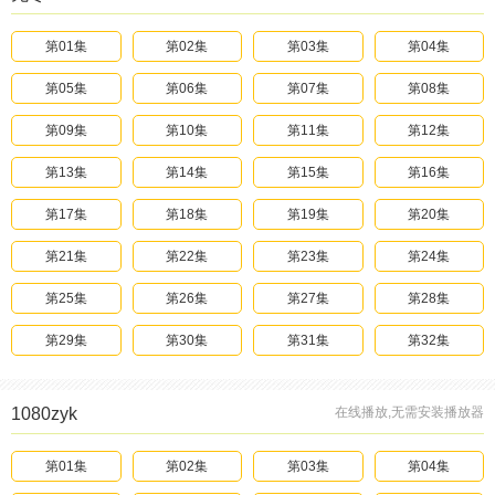
第01集
第02集
第03集
第04集
第05集
第06集
第07集
第08集
第09集
第10集
第11集
第12集
第13集
第14集
第15集
第16集
第17集
第18集
第19集
第20集
第21集
第22集
第23集
第24集
第25集
第26集
第27集
第28集
第29集
第30集
第31集
第32集
第33集
第34集
第35集
第36集
1080zyk
在线播放,无需安装播放器
第37集
第38集
第39集
第40集
第41集
第01集
第42集
第02集
第43集
第03集
第44集
第04集