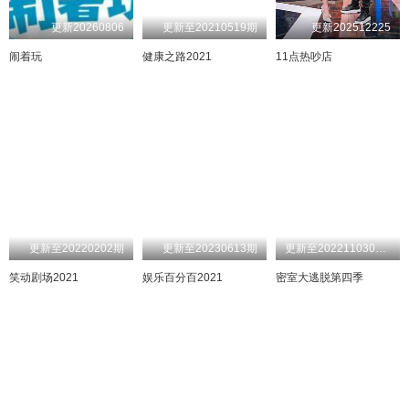
更新20260806
更新至20210519期
更新202512225
闹着玩
健康之路2021
11点热吵店
更新至20220202期
更新至20230613期
更新至202211030713体验版期
笑动剧场2021
娱乐百分百2021
密室大逃脱第四季