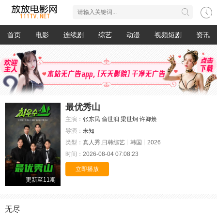
首页
电影
连续剧
综艺
动漫
视频短剧
资讯
最优秀山
主演：
张东民
俞世润
梁世炯
许卿焕
导演：
未知
类型：
真人秀,日韩综艺
韩国
2026
时间：
2026-08-04 07:08:23
立即播放
更新至11期
无尽